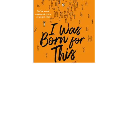
CONTEMPORAIN
I was born for this - Par l'autrice de la
sé…
Alice Oseman
11/01/2023