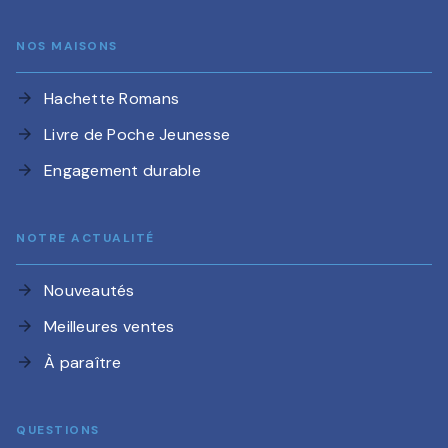
NOS MAISONS
Hachette Romans
arrow_forward
Livre de Poche Jeunesse
arrow_forward
Engagement durable
arrow_forward
NOTRE ACTUALITÉ
Nouveautés
arrow_forward
Meilleures ventes
arrow_forward
À paraître
arrow_forward
QUESTIONS