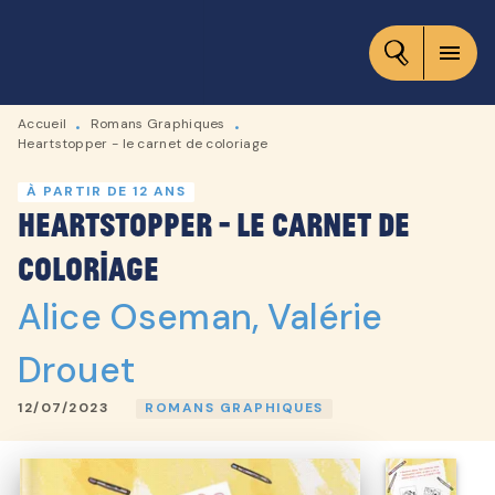
MENU
RECHERCHE
CONTENU
menu
PIED DE PAGE
Accueil
Romans Graphiques
•
•
Heartstopper - le carnet de coloriage
À PARTIR DE 12 ANS
Heartstopper - le carnet de
coloriage
Alice Oseman
,
Valérie
Drouet
12/07/2023
ROMANS GRAPHIQUES