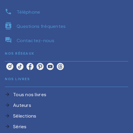
phone
Téléphone
contacts
Questions fréquentes
question_answer
Contactez-nous
NOS RÉSEAUX
NOS LIVRES
Tous nos livres
arrow_forward
Auteurs
arrow_forward
Sélections
arrow_forward
Séries
arrow_forward