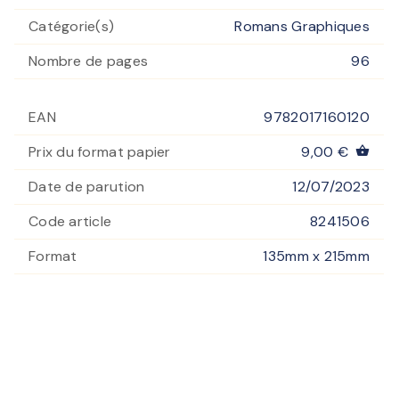
Catégorie(s)
Romans Graphiques
Nombre de pages
96
EAN
9782017160120
Prix du format papier
9,00 €
shopping_basket
Date de parution
12/07/2023
Code article
8241506
Format
135mm x 215mm