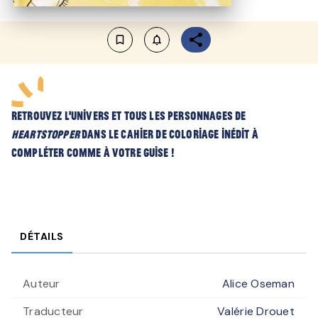
bookmark_border
notifications_none_outlined
Retrouvez l'univers et tous les personnages de
Heartstopper
dans le cahier de coloriage inédit à
compléter comme à votre guise !
DÉTAILS
Auteur
Alice Oseman
Traducteur
Valérie Drouet