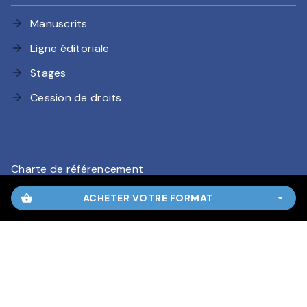
Manuscrits
arrow_forward
Ligne éditoriale
arrow_forward
Stages
arrow_forward
Cession de droits
arrow_forward
Charte de référencement
CGU
shopping_basket
ACHETER VOTRE FORMAT
arrow_drop_down
Charte des Données Personnelles
Mentions légales
Paramétrez vos préférences cookies