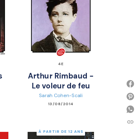
4E
s
Arthur Rimbaud -
Le voleur de feu
Sarah Cohen-Scali
P
13/08/2014
link
C
À PARTIR DE 12 ANS