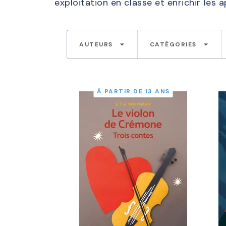
exploitation en classe et enrichir les 
arrow_drop_down
arrow_drop_down
AUTEURS
CATÉGORIES
À PARTIR DE 13 ANS