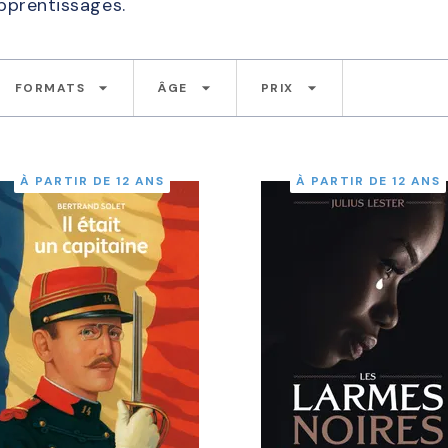
apprentissages.
arrow_drop_down
arrow_drop_down
arrow_drop_down
FORMATS
ÂGE
PRIX
À PARTIR DE 12 ANS
À PARTIR DE 12 ANS