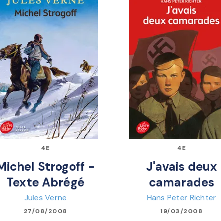
4E
4E
Michel Strogoff -
J'avais deux
Texte Abrégé
camarades
Jules Verne
Hans Peter Richter
27/08/2008
19/03/2008