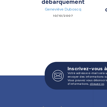
débarquement
Geneviève Duboscq
10/10/2007
Inscrivez-vous à
Votre adresse e-mail sera 
envoyer des informations s
Vous pouvez vous désinscri
d’informations,
cliquez ici
.