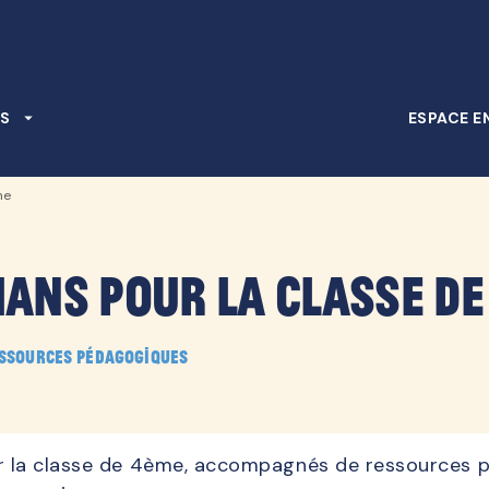
PIED DE PAGE
S
arrow_drop_down
ESPACE E
me
mans pour la classe de
essources pédagogiques
r la classe de 4ème, accompagnés de ressources pé