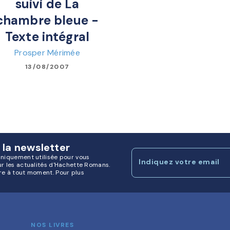
suivi de La
chambre bleue -
Texte intégral
Prosper Mérimée
13/08/2007
 la newsletter
uniquement utilisée pour vous
Indiquez votre email
ur les actualités d'Hachette Romans.
re à tout moment. Pour plus
NOS LIVRES