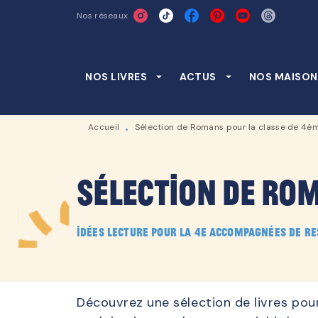
Nos réseaux
MENU
RECHERCHE
CONTENU
NOS LIVRES
arrow_drop_down
ACTUS
arrow_drop_down
NOS MAISON
Accueil
Sélection de Romans pour la classe de 4è
•
Sélection de Ro
Idées lecture pour la 4e accompagnées de r
Découvrez une sélection de livres pou