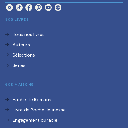
NOS LIVRES
Tous nos livres
arrow_forward
Auteurs
arrow_forward
Sélections
arrow_forward
Séries
arrow_forward
NOS MAISONS
Hachette Romans
arrow_forward
Livre de Poche Jeunesse
arrow_forward
Engagement durable
arrow_forward