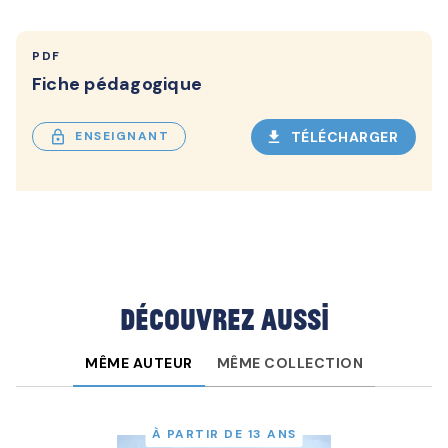
PDF
Fiche pédagogique
lock_outlined
download
TÉLÉCHARGER
ENSEIGNANT
Découvrez aussi
MÊME AUTEUR
MÊME COLLECTION
À PARTIR DE 13 ANS