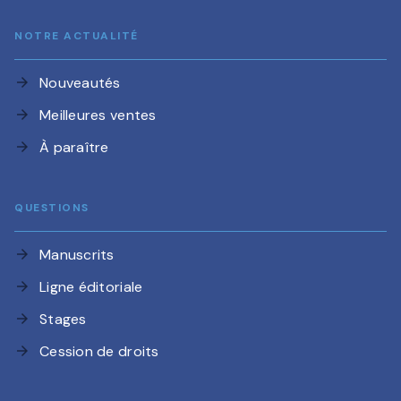
NOTRE ACTUALITÉ
Nouveautés
arrow_forward
Meilleures ventes
arrow_forward
À paraître
arrow_forward
QUESTIONS
Manuscrits
arrow_forward
Ligne éditoriale
arrow_forward
Stages
arrow_forward
Cession de droits
arrow_forward