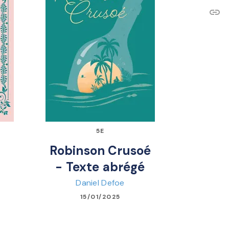
link
C
5E
Robinson Crusoé
- Texte abrégé
Daniel Defoe
15/01/2025