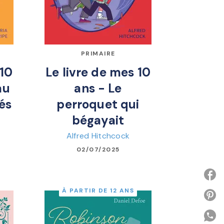
PRIMAIRE
 10
Le livre de mes 10
au
ans - Le
és
perroquet qui
bégayait
Alfred Hitchcock
02/07/2025
À PARTIR DE 12 ANS
P