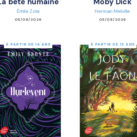
La bête humaine
Moby Dick
Émile Zola
Herman Melville
05/08/2026
05/08/2026
À PARTIR DE 14 ANS
À PARTIR DE 13 ANS