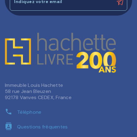
Indiquez votre email
Immeuble Louis Hachette
58 rue Jean Bleuzen
92178 Vanves CEDEX, France
phone
Téléphone
contacts
Questions fréquentes