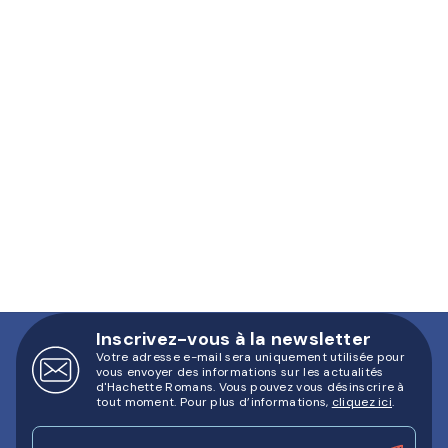
Inscrivez-vous à la newsletter
Votre adresse e-mail sera uniquement utilisée pour
vous envoyer des informations sur les actualités
d'Hachette Romans. Vous pouvez vous désinscrire à
tout moment. Pour plus d’informations,
cliquez ici
.