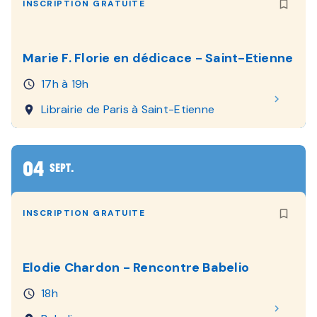
bookmar
INSCRIPTION GRATUITE
Marie F. Florie en dédicace - Saint-Etienne
17h à 19h
access_time_outlined
chevron_right
Librairie de Paris à Saint-Etienne
room_outlined
04
SEPT.
bookmar
INSCRIPTION GRATUITE
Elodie Chardon - Rencontre Babelio
18h
access_time_outlined
chevron_right