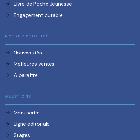
Livre de Poche Jeunesse
arrow_forward
Engagement durable
arrow_forward
NOTRE ACTUALITÉ
Nouveautés
arrow_forward
Meilleures ventes
arrow_forward
À paraître
arrow_forward
QUESTIONS
Manuscrits
arrow_forward
Ligne éditoriale
arrow_forward
Stages
arrow_forward