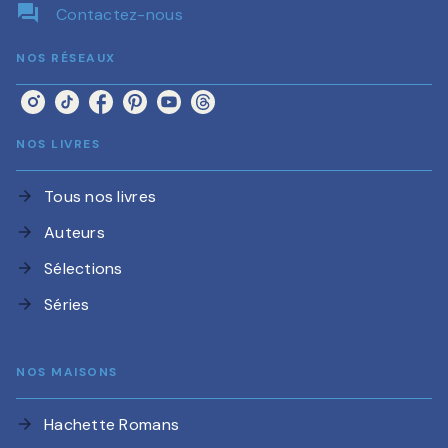
question_answer
Contactez-nous
NOS RÉSEAUX
NOS LIVRES
Tous nos livres
arrow_forward
Auteurs
arrow_forward
Sélections
arrow_forward
Séries
arrow_forward
NOS MAISONS
Hachette Romans
arrow_forward