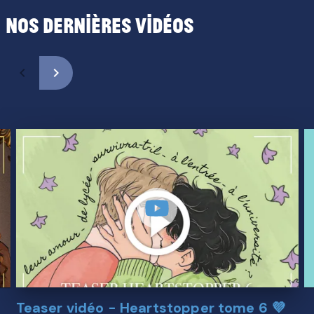
Nos dernières vidéos
navigate_before
navigate_next
Teaser vidéo - Heartstopper tome 6 💜