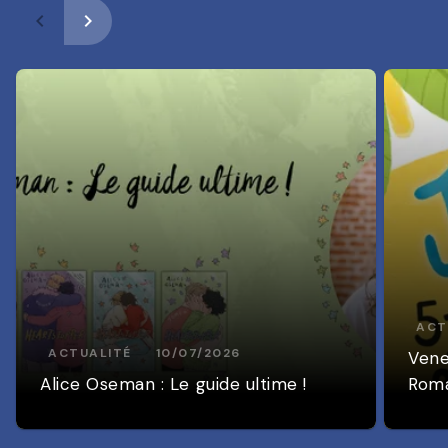
navigate_before
navigate_next
ACT
ACTUALITÉ
10/07/2026
Vene
Alice Oseman : Le guide ultime !
Roma