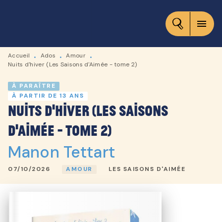
MENU
RECHERCHE
CONTENU
menu
PIED DE PAGE
Accueil
Ados
Amour
•
•
•
Nuits d'hiver (Les Saisons d'Aimée - tome 2)
À PARAÎTRE
À PARTIR DE 13 ANS
Nuits d'hiver (Les Saisons
d'Aimée - tome 2)
Manon Tettart
07/10/2026
AMOUR
LES SAISONS D'AIMÉE