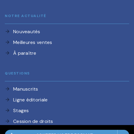
NOTRE ACTUALITÉ
Nouveautés
arrow_forward
Meilleures ventes
arrow_forward
À paraître
arrow_forward
QUESTIONS
Manuscrits
arrow_forward
Ligne éditoriale
arrow_forward
Stages
arrow_forward
Cession de droits
arrow_forward