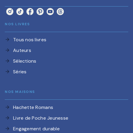
NOS LIVRES
Tous nos livres
arrow_forward
Auteurs
arrow_forward
Sélections
arrow_forward
Séries
arrow_forward
NOS MAISONS
Hachette Romans
arrow_forward
Livre de Poche Jeunesse
arrow_forward
Engagement durable
arrow_forward