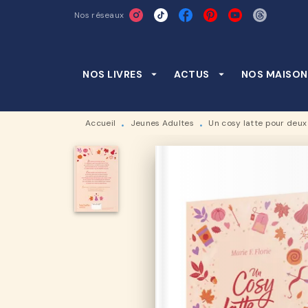
Nos réseaux
MENU
RECHERCHE
CONTENU
NOS LIVRES
arrow_drop_down
ACTUS
arrow_drop_down
NOS MAISON
Accueil
Jeunes Adultes
Un cosy latte pour deux
•
•