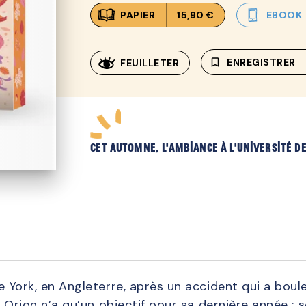
PAPIER
15,90 €
EBOOK
bookmark_border
ENREGISTRER
FEUILLETER
Cet automne, l’ambiance à l’université 
de York, en Angleterre, après un accident qui a boul
c, Orion n’a qu’un objectif pour sa dernière année : s