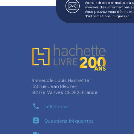
Votre adresse e-mail sera 
envoyer des informations s
Vous pouvez vous désinscri
d’informations,
cliquez ici
.
Immeuble Louis Hachette
58 rue Jean Bleuzen
92178 Vanves CEDEX, France
phone
Téléphone
contacts
Questions fréquentes