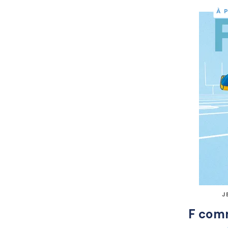
À 
J
F com