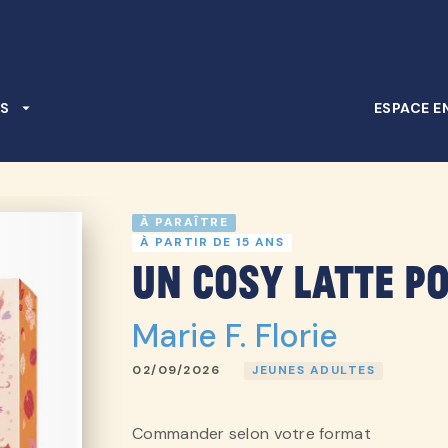
PIED DE PAGE
S
arrow_drop_down
ESPACE E
À PARAÎTRE
À PARTIR DE 15 ANS
Un cosy latte p
Marie F. Florie
02/09/2026
JEUNES ADULTES
Commander selon votre format