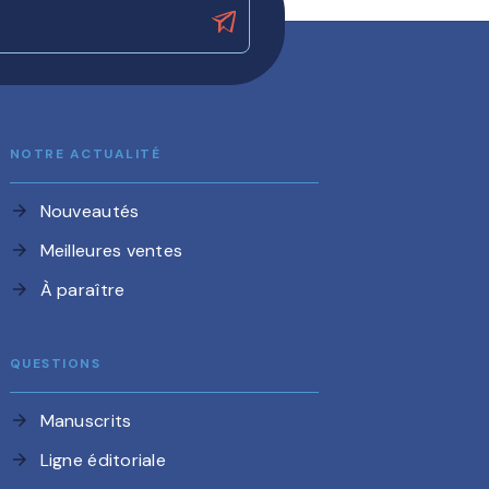
NOTRE ACTUALITÉ
Nouveautés
arrow_forward
Meilleures ventes
arrow_forward
À paraître
arrow_forward
QUESTIONS
Manuscrits
arrow_forward
Ligne éditoriale
arrow_forward