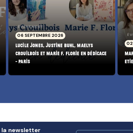
ÉVÈNEMENT
ÉV
06 SEPTEMBRE 2026
02
Lucile Jones, Justine Buhl, Maelys
Crouilbois et Marie F. Florie en dédicace
Mar
- Paris
Eti
 la newsletter