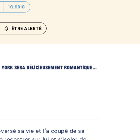
10,99 €
notifications_none_outlined
ÊTRE ALERTÉ
de York sera délicieusement romantique…
eversé sa vie et l'a coupé de sa
e recentrer sur lui et s’isoler de