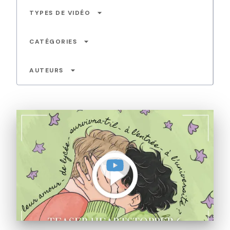
arrow_drop_down
TYPES DE VIDÉO
arrow_drop_down
CATÉGORIES
arrow_drop_down
AUTEURS