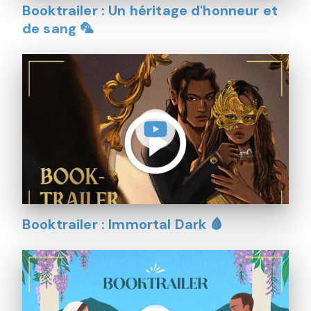
Booktrailer : Un héritage d'honneur et
de sang 🦜
Booktrailer : Immortal Dark 🩸