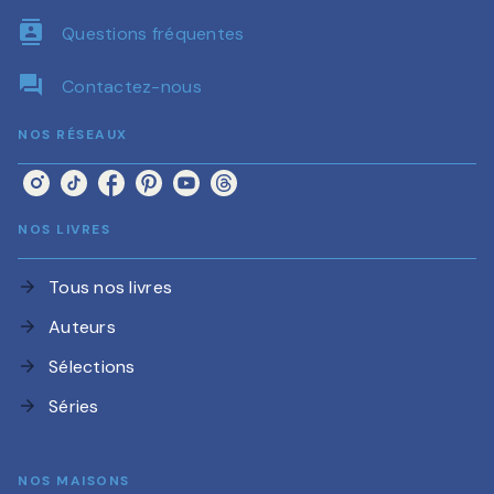
contacts
Questions fréquentes
question_answer
Contactez-nous
NOS RÉSEAUX
NOS LIVRES
Tous nos livres
arrow_forward
Auteurs
arrow_forward
Sélections
arrow_forward
Séries
arrow_forward
NOS MAISONS