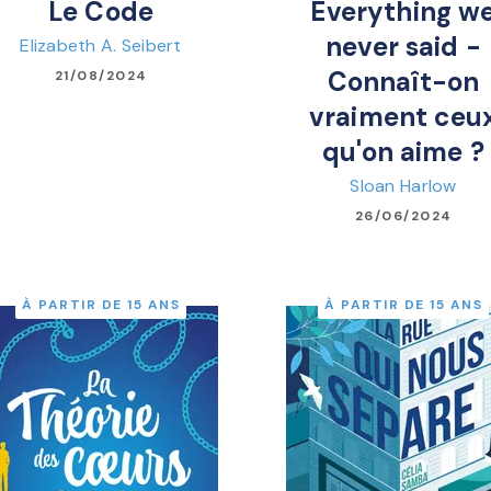
Le Code
Everything w
never said -
Elizabeth A. Seibert
Connaît-on
21/08/2024
vraiment ceu
qu'on aime ?
Sloan Harlow
26/06/2024
À PARTIR DE 15 ANS
À PARTIR DE 15 ANS