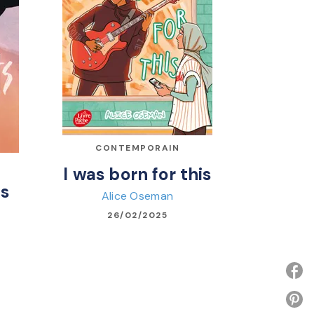
CONTEMPORAIN
I was born for this
ts
Alice Oseman
26/02/2025
P