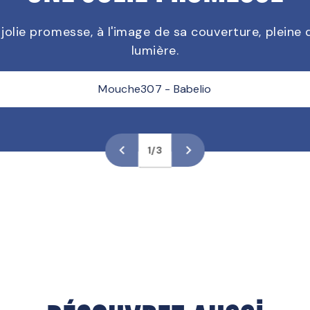
olie promesse, à l'image de sa couverture, pleine
olie promesse, à l'image de sa couverture, pleine
lumière.
lumière.
Deslivresetmoi19 - Babelio
Mouche307 - Babelio
Mouche307 - Babelio
leslivresdetcheny - Babelio
leslivresdetcheny - Babelio
navigate_before
navigate_next
1/3