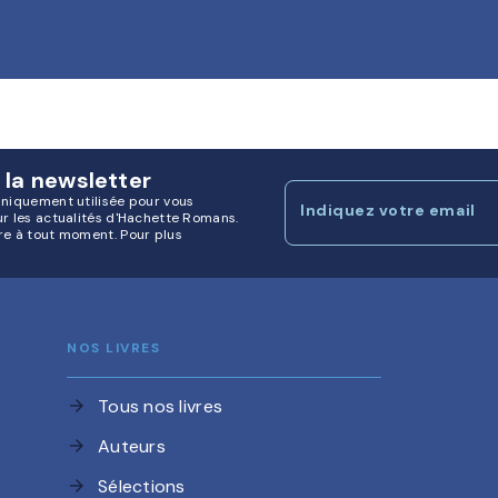
 la newsletter
uniquement utilisée pour vous
Indiquez votre email
ur les actualités d'Hachette Romans.
re à tout moment. Pour plus
NOS LIVRES
Tous nos livres
arrow_forward
Auteurs
arrow_forward
Sélections
arrow_forward