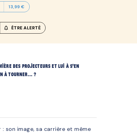
13,99 €
notifications_none_outlined
ÊTRE ALERTÉ
mière des projecteurs et lui à s'en
n à tourner... ?
r : son image, sa carrière et même