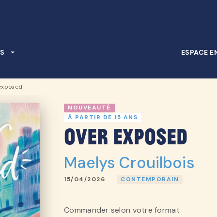
PIED DE PAGE
S
arrow_drop_down
ESPACE E
exposed
NOUVEAUTÉ
À PARTIR DE 15 ANS
Over exposed
Maelys Crouilbois
15/04/2026
CONTEMPORAIN
Commander selon votre format