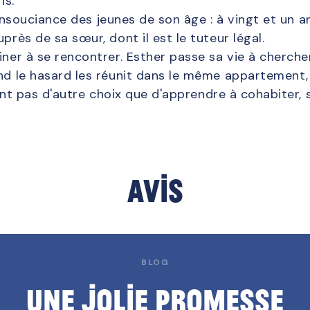
is.
 l’insouciance des jeunes de son âge : à vingt et un a
près de sa sœur, dont il est le tuteur légal.
iner à se rencontrer. Esther passe sa vie à cherche
and le hasard les réunit dans le même appartement
n'ont pas d'autre choix que d'apprendre à cohabiter, 
Avis
BLOG
BLOG
Une jolie promesse
Une jolie promesse