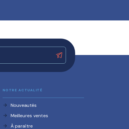
NOTRE ACTUALITÉ
Nouveautés
arrow_forward
Meilleures ventes
arrow_forward
À paraître
arrow_forward