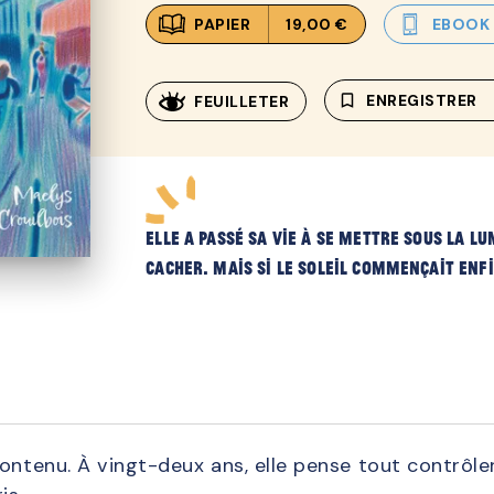
PAPIER
19,00 €
EBOOK
bookmark_border
ENREGISTRER
FEUILLETER
Elle a passé sa vie à se mettre sous la lu
cacher. Mais si le soleil commençait enfi
ontenu. À vingt-deux ans, elle pense tout contrôle