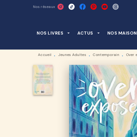
Nos réseaux
MENU
RECHERCHE
CONTENU
NOS LIVRES
arrow_drop_down
ACTUS
arrow_drop_down
NOS MAISON
Accueil
Jeunes Adultes
Contemporain
Over 
•
•
•