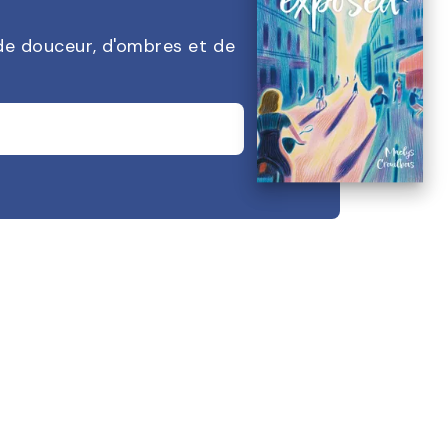
 de douceur, d'ombres et de
 de douceur, d'ombres et de