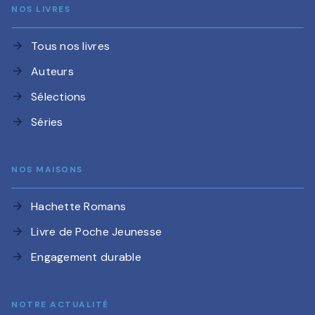
NOS LIVRES
Tous nos livres
arrow_forward
Auteurs
arrow_forward
Sélections
arrow_forward
Séries
arrow_forward
NOS MAISONS
Hachette Romans
arrow_forward
Livre de Poche Jeunesse
arrow_forward
Engagement durable
arrow_forward
NOTRE ACTUALITÉ