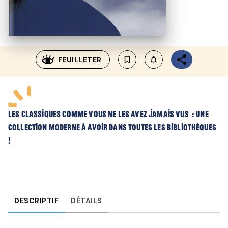
FEUILLETER
bookmark_border
notifications_none_outl
Les classiques comme vous ne les avez jamais vus : une
collection moderne à avoir dans toutes les bibliothèques
!
DESCRIPTIF
DÉTAILS