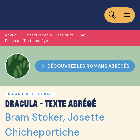
MENU
RECHERCHE
CONTENU
menu
PIED DE PAGE
Accueil
Prescription & Classiques
4e
•
•
•
Dracula - Texte abrégé
arrow_forward
DÉCOUVREZ LES ROMANS ABRÉGÉS
À PARTIR DE 13 ANS
Dracula - Texte abrégé
Bram Stoker
,
Josette
Chicheportiche