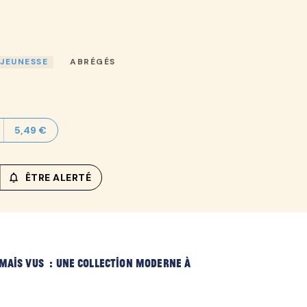
 JEUNESSE
ABRÉGÉS
5,49 €
notifications_none_outlined
ÊTRE ALERTÉ
amais vus : une collection moderne à