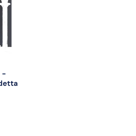
 -
detta