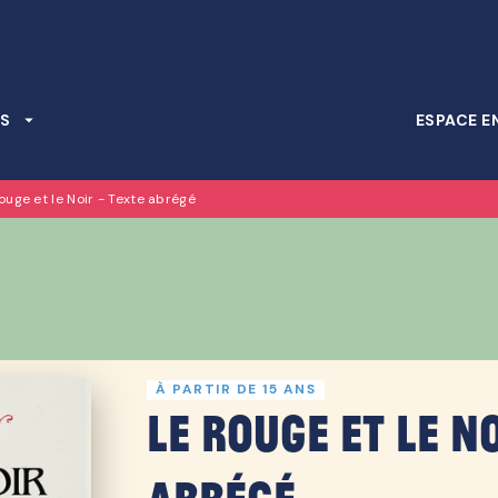
PIED DE PAGE
S
arrow_drop_down
ESPACE E
ouge et le Noir - Texte abrégé
À PARTIR DE 15 ANS
Le Rouge et le No