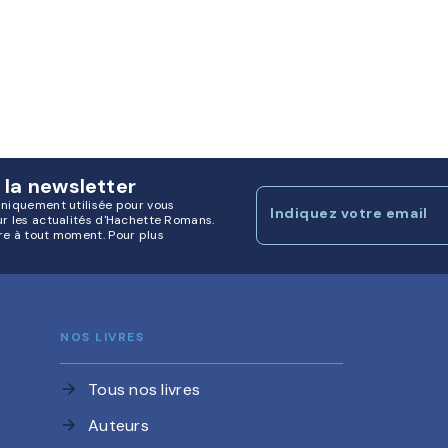
 la newsletter
uniquement utilisée pour vous
Indiquez votre email
ur les actualités d'Hachette Romans.
re à tout moment. Pour plus
NOS LIVRES
Tous nos livres
arrow_forward
Auteurs
arrow_forward