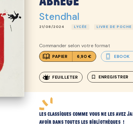
abrégé
Stendhal
21/08/2024
LYCÉE
LIVRE DE POCHE
Commander selon votre format
PAPIER
6,90 €
EBOOK
bookmark_border
ENREGISTRER
FEUILLETER
Les classiques comme vous ne les avez j
avoir dans toutes les bibliothèques !