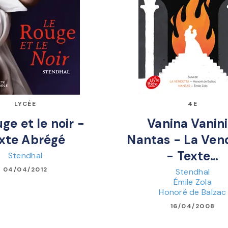
LYCÉE
4E
ge et le noir -
Vanina Vanini
xte Abrégé
Nantas - La Ven
- Texte…
Stendhal
04/04/2012
Stendhal
Émile Zola
Honoré de Balzac
16/04/2008