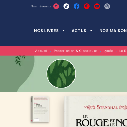
Nos réseaux
MENU
RECHERCHE
CONTENU
NOS LIVRES
arrow_drop_down
ACTUS
arrow_drop_down
NOS MAISON
Accueil
Prescription & Classiques
Lycée
Le R
•
•
•