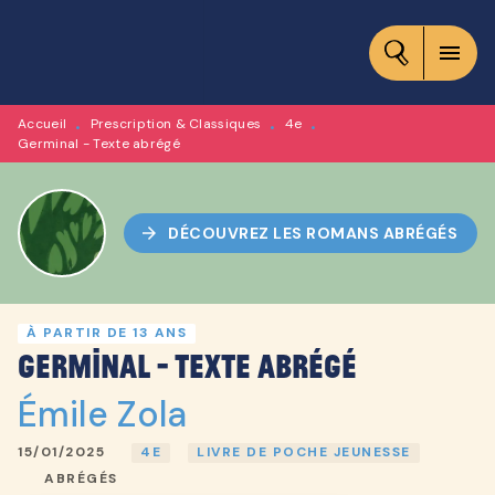
MENU
RECHERCHE
CONTENU
menu
PIED DE PAGE
Accueil
Prescription & Classiques
4e
•
•
•
Germinal - Texte abrégé
arrow_forward
DÉCOUVREZ LES ROMANS ABRÉGÉS
À PARTIR DE 13 ANS
Germinal - Texte abrégé
Émile Zola
15/01/2025
4E
LIVRE DE POCHE JEUNESSE
ABRÉGÉS