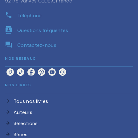
92178 Vanves CEDEX, France
phone
Téléphone
contacts
Questions fréquentes
question_answer
Contactez-nous
NOS RÉSEAUX
NOS LIVRES
Tous nos livres
arrow_forward
Auteurs
arrow_forward
Sélections
arrow_forward
Séries
arrow_forward