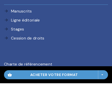
Manuscrits
arrow_forward
Ligne éditoriale
arrow_forward
Stages
arrow_forward
Cession de droits
arrow_forward
Charte de référencement
CGU
shopping_basket
ACHETER VOTRE FORMAT
arrow_drop_down
Charte des Données Personnelles
Mentions légales
Paramétrez vos préférences cookies