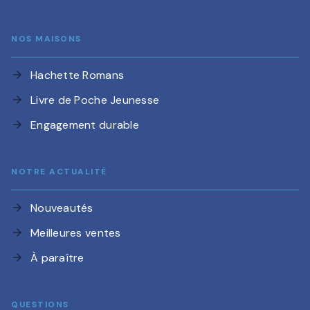
NOS MAISONS
Hachette Romans
arrow_forward
Livre de Poche Jeunesse
arrow_forward
Engagement durable
arrow_forward
NOTRE ACTUALITÉ
Nouveautés
arrow_forward
Meilleures ventes
arrow_forward
À paraître
arrow_forward
QUESTIONS