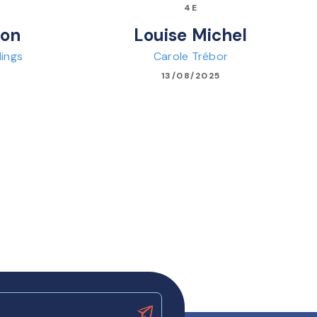
4E
aon
Louise Michel
lings
Carole Trébor
13/08/2025