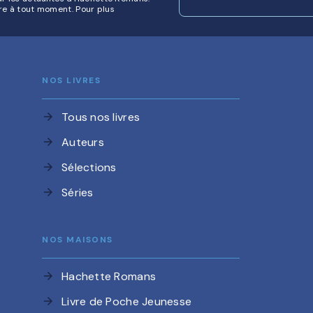
re à tout moment. Pour plus
NOS LIVRES
Tous nos livres
arrow_forward
Auteurs
arrow_forward
Sélections
arrow_forward
Séries
arrow_forward
NOS MAISONS
Hachette Romans
arrow_forward
Livre de Poche Jeunesse
arrow_forward