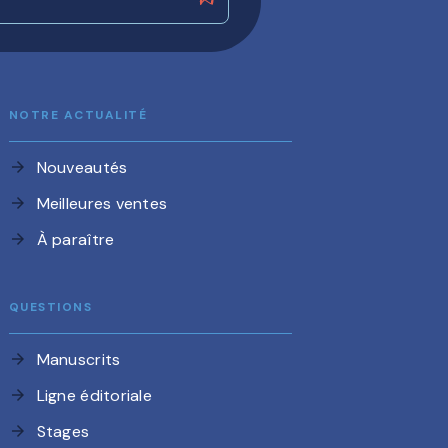
NOTRE ACTUALITÉ
Nouveautés
arrow_forward
Meilleures ventes
arrow_forward
À paraître
arrow_forward
QUESTIONS
Manuscrits
arrow_forward
Ligne éditoriale
arrow_forward
Stages
arrow_forward