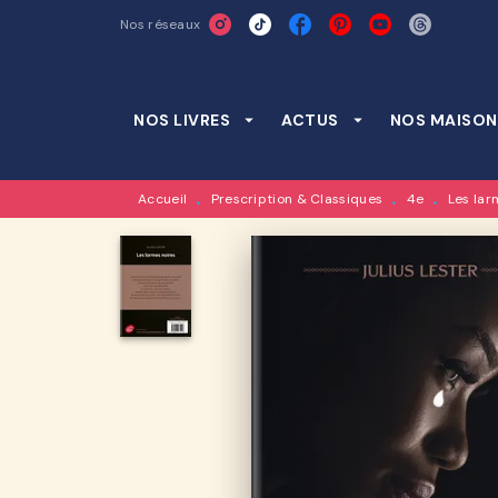
Nos réseaux
MENU
RECHERCHE
CONTENU
NOS LIVRES
arrow_drop_down
ACTUS
arrow_drop_down
NOS MAISON
Accueil
Prescription & Classiques
4e
Les lar
•
•
•