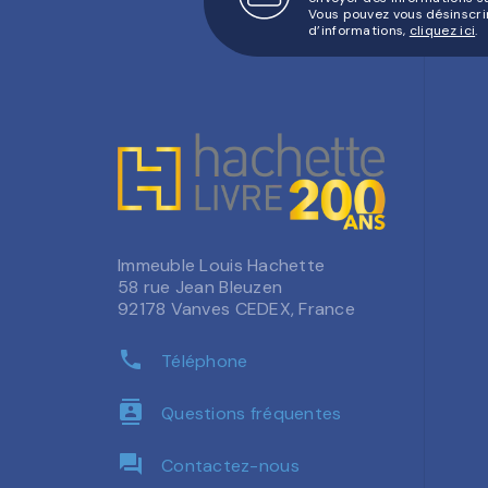
Vous pouvez vous désinscri
d’informations,
cliquez ici
.
Immeuble Louis Hachette
58 rue Jean Bleuzen
92178 Vanves CEDEX, France
phone
Téléphone
contacts
Questions fréquentes
question_answer
Contactez-nous