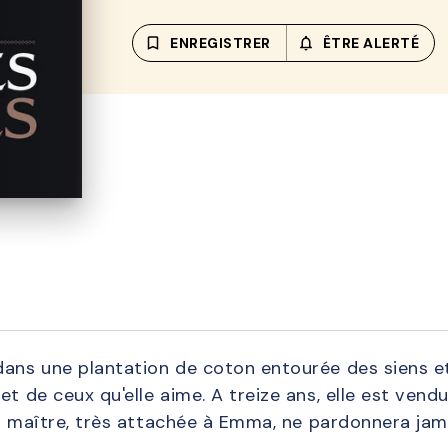
bookmark_border
ENREGISTRER
notifications_none_out
ÊTRE ALERTÉ
ans une plantation de coton entourée des siens et 
et de ceux qu'elle aime. A treize ans, elle est ve
 du maître, très attachée à Emma, ne pardonnera jama