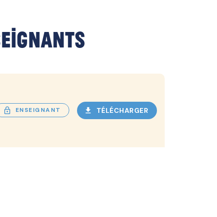
seignants
lock_outlined
download
TÉLÉCHARGER
ENSEIGNANT