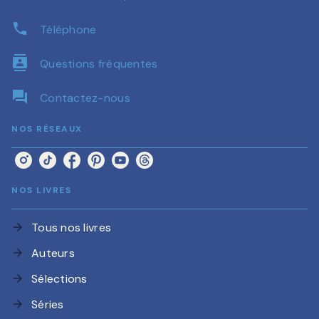
phone
Téléphone
contacts
Questions fréquentes
question_answer
Contactez-nous
NOS RÉSEAUX
NOS LIVRES
Tous nos livres
arrow_forward
Auteurs
arrow_forward
Sélections
arrow_forward
Séries
arrow_forward