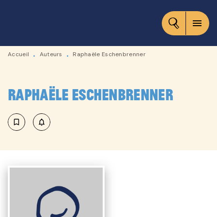
MENU
RECHERCHE
CONTENU
menu
PIED DE PAGE
Accueil
Auteurs
Raphaële Eschenbrenner
•
•
Raphaële Eschenbrenner
bookmark_border
notifications_none_outlined