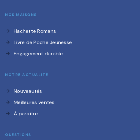
NOS MAISONS
Hachette Romans
arrow_forward
Livre de Poche Jeunesse
arrow_forward
Engagement durable
arrow_forward
NOTRE ACTUALITÉ
Nouveautés
arrow_forward
Meilleures ventes
arrow_forward
À paraître
arrow_forward
QUESTIONS