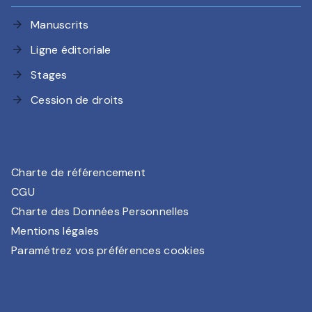
Manuscrits
arrow_forward
Ligne éditoriale
arrow_forward
Stages
arrow_forward
Cession de droits
arrow_forward
Charte de référencement
CGU
Charte des Données Personnelles
Mentions légales
Paramétrez vos préférences cookies