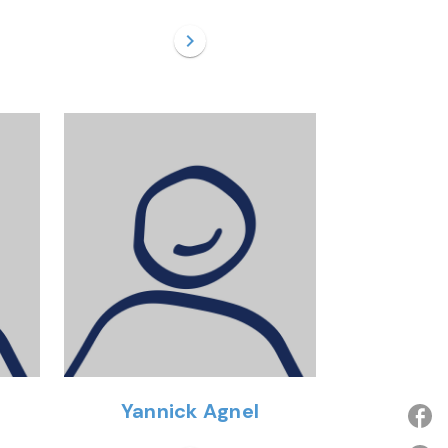
chevron_right
Yannick Agnel