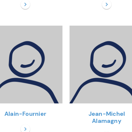
chevron_right
chevron_right
Alain-Fournier
Jean-Michel
Alamagny
chevron_right