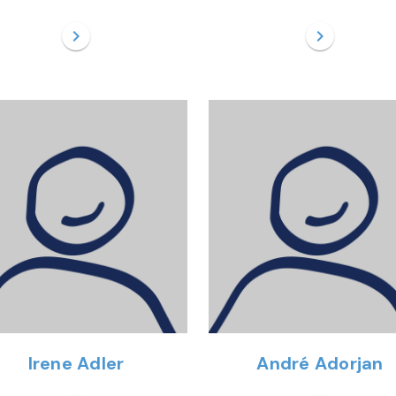
chevron_right
chevron_right
Irene Adler
André Adorjan