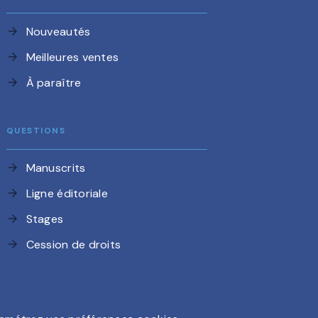
Nouveautés
arrow_forward
Meilleures ventes
arrow_forward
À paraître
arrow_forward
QUESTIONS
Manuscrits
arrow_forward
Ligne éditoriale
arrow_forward
Stages
arrow_forward
Cession de droits
arrow_forward