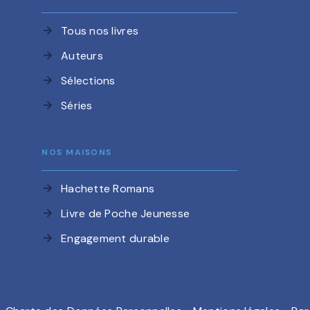
Tous nos livres
arrow_forward
Auteurs
arrow_forward
Sélections
arrow_forward
Séries
arrow_forward
NOS MAISONS
Hachette Romans
arrow_forward
Livre de Poche Jeunesse
arrow_forward
Engagement durable
arrow_forward