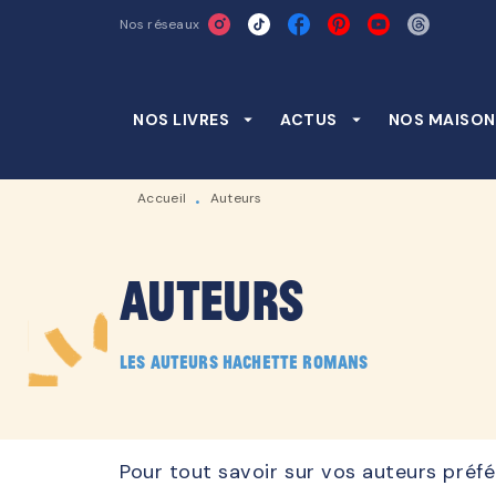
Nos réseaux
MENU
RECHERCHE
CONTENU
NOS LIVRES
arrow_drop_down
ACTUS
arrow_drop_down
NOS MAISON
Accueil
Auteurs
•
Auteurs
Les auteurs Hachette Romans
Pour tout savoir sur vos auteurs préfé