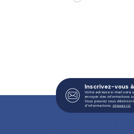
Inscrivez-vous à
Votre adresse e-mail sera 
envoyer des informations s
Vous pouvez vous désinscri
d’informations,
cliquez ici
.