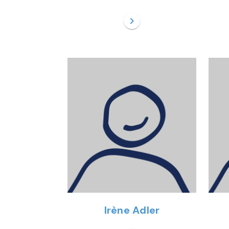
chevron_right
Irène Adler