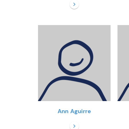
chevron_right
Ann Aguirre
chevron_right