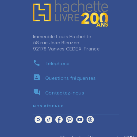
Immeuble Louis Hachette
58 rue Jean Bleuzen
92178 Vanves CEDEX, France
phone
Téléphone
contacts
Questions fréquentes
question_answer
Contactez-nous
NOS RÉSEAUX