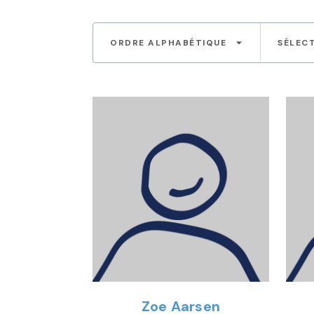
arrow_drop_down
ORDRE ALPHABÉTIQUE
SÉLEC
Zoe Aarsen