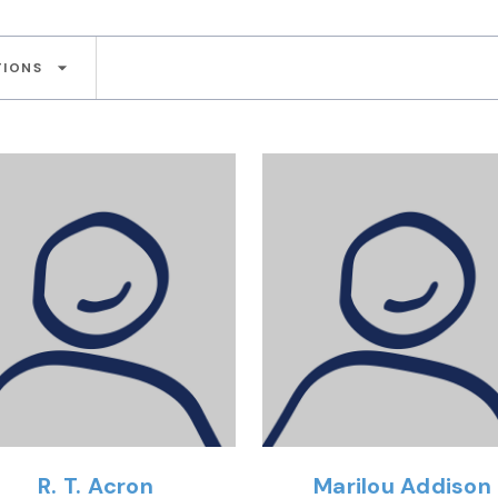
arrow_drop_down
TIONS
R. T. Acron
Marilou Addison