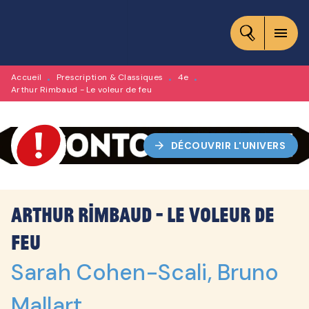
MENU
RECHERCHE
CONTENU
menu
PIED DE PAGE
Accueil
Prescription & Classiques
4e
•
•
•
Arthur Rimbaud - Le voleur de feu
arrow_forward
DÉCOUVRIR L'UNIVERS
Arthur Rimbaud - Le voleur de
feu
Sarah Cohen-Scali
,
Bruno
Mallart