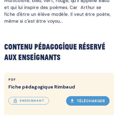
multicolore, bleu, vert, rouge, qu'il appelle Baou
et qui lui inspire des poèmes. Car Arthur se
fiche d'être un élève modèle. Il veut être poète,
même si c'est être voyou...
Contenu pédagogique réservé
aux enseignants
PDF
Fiche pédagogique Rimbaud
lock_outlined
download
TÉLÉCHARGER
ENSEIGNANT