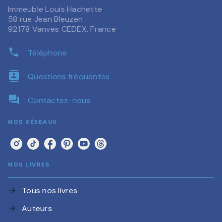
Immeuble Louis Hachette
58 rue Jean Bleuzen
92178 Vanves CEDEX, France
phone
Téléphone
contacts
Questions fréquentes
question_answer
Contactez-nous
NOS RÉSEAUX
NOS LIVRES
Tous nos livres
arrow_forward
Auteurs
arrow_forward