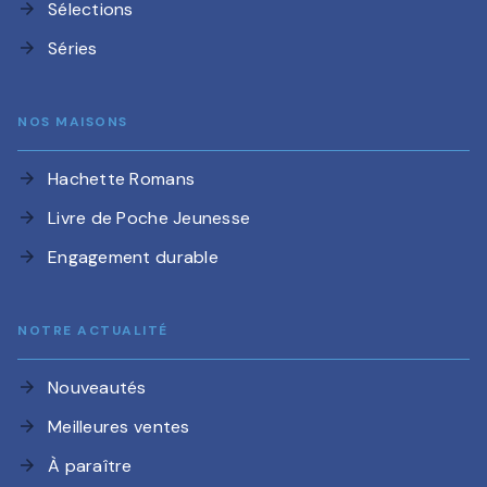
Sélections
arrow_forward
Séries
arrow_forward
NOS MAISONS
Hachette Romans
arrow_forward
Livre de Poche Jeunesse
arrow_forward
Engagement durable
arrow_forward
NOTRE ACTUALITÉ
Nouveautés
arrow_forward
Meilleures ventes
arrow_forward
À paraître
arrow_forward