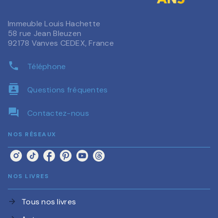
Immeuble Louis Hachette
58 rue Jean Bleuzen
92178 Vanves CEDEX, France
phone
Téléphone
contacts
Questions fréquentes
question_answer
Contactez-nous
NOS RÉSEAUX
NOS LIVRES
Tous nos livres
arrow_forward