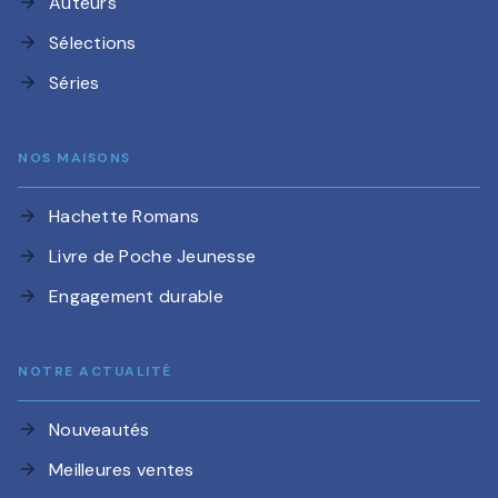
Auteurs
arrow_forward
Sélections
arrow_forward
Séries
arrow_forward
NOS MAISONS
Hachette Romans
arrow_forward
Livre de Poche Jeunesse
arrow_forward
Engagement durable
arrow_forward
NOTRE ACTUALITÉ
Nouveautés
arrow_forward
Meilleures ventes
arrow_forward