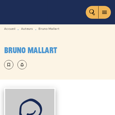
MENU
RECHERCHE
CONTENU
menu
PIED DE PAGE
Accueil
Auteurs
Bruno Mallart
•
•
Bruno Mallart
bookmark_border
notifications_none_outlined