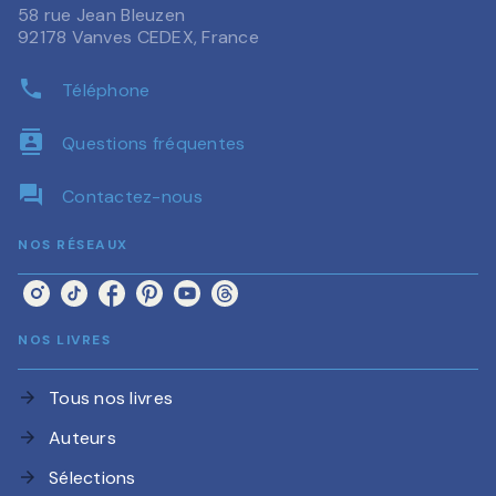
58 rue Jean Bleuzen
92178 Vanves CEDEX, France
phone
Téléphone
contacts
Questions fréquentes
question_answer
Contactez-nous
NOS RÉSEAUX
NOS LIVRES
Tous nos livres
arrow_forward
Auteurs
arrow_forward
Sélections
arrow_forward