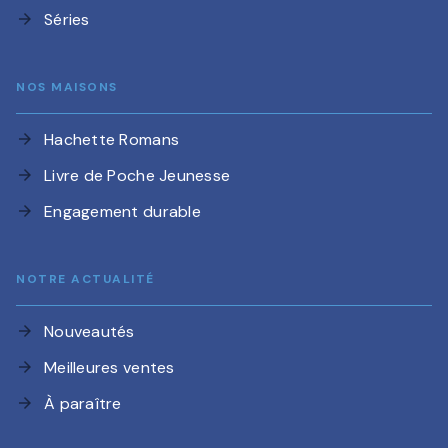
Séries
arrow_forward
NOS MAISONS
Hachette Romans
arrow_forward
Livre de Poche Jeunesse
arrow_forward
Engagement durable
arrow_forward
NOTRE ACTUALITÉ
Nouveautés
arrow_forward
Meilleures ventes
arrow_forward
À paraître
arrow_forward