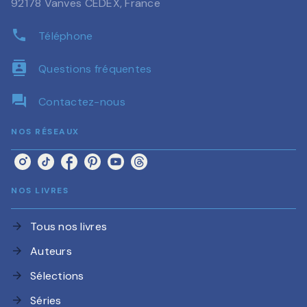
92178 Vanves CEDEX, France
phone
Téléphone
contacts
Questions fréquentes
question_answer
Contactez-nous
NOS RÉSEAUX
NOS LIVRES
Tous nos livres
arrow_forward
Auteurs
arrow_forward
Sélections
arrow_forward
Séries
arrow_forward