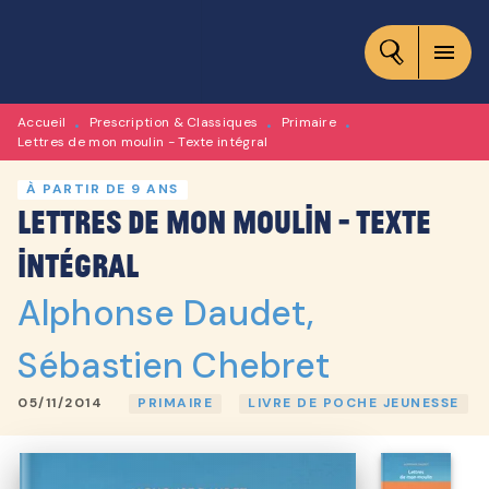
MENU
RECHERCHE
CONTENU
menu
PIED DE PAGE
Accueil
Prescription & Classiques
Primaire
•
•
•
Lettres de mon moulin - Texte intégral
À PARTIR DE 9 ANS
Lettres de mon moulin - Texte
intégral
Alphonse Daudet
,
Sébastien Chebret
05/11/2014
PRIMAIRE
LIVRE DE POCHE JEUNESSE