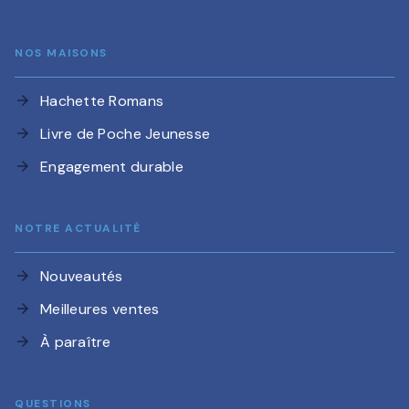
NOS MAISONS
Hachette Romans
arrow_forward
Livre de Poche Jeunesse
arrow_forward
Engagement durable
arrow_forward
NOTRE ACTUALITÉ
Nouveautés
arrow_forward
Meilleures ventes
arrow_forward
À paraître
arrow_forward
QUESTIONS