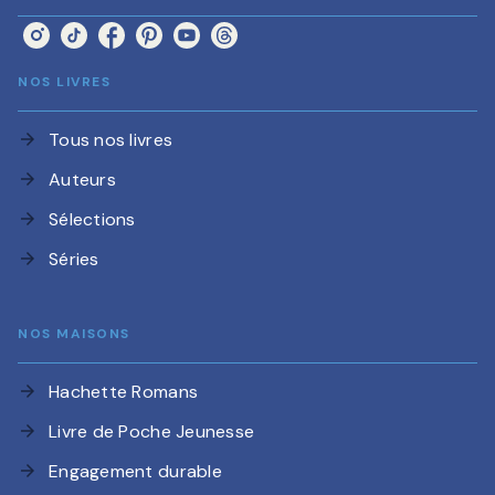
NOS LIVRES
Tous nos livres
arrow_forward
Auteurs
arrow_forward
Sélections
arrow_forward
Séries
arrow_forward
NOS MAISONS
Hachette Romans
arrow_forward
Livre de Poche Jeunesse
arrow_forward
Engagement durable
arrow_forward