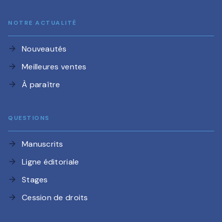
NOTRE ACTUALITÉ
Nouveautés
arrow_forward
Meilleures ventes
arrow_forward
À paraître
arrow_forward
QUESTIONS
Manuscrits
arrow_forward
Ligne éditoriale
arrow_forward
Stages
arrow_forward
Cession de droits
arrow_forward