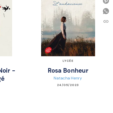
P
link
C
LYCÉE
Noir -
Rosa Bonheur
gé
Natacha Henry
24/05/2023