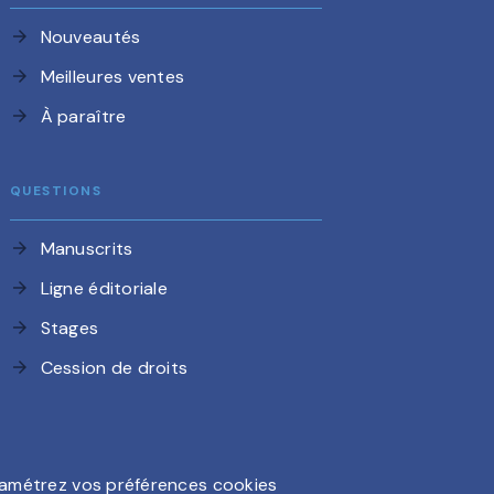
Nouveautés
arrow_forward
Meilleures ventes
arrow_forward
À paraître
arrow_forward
QUESTIONS
Manuscrits
arrow_forward
Ligne éditoriale
arrow_forward
Stages
arrow_forward
Cession de droits
arrow_forward
amétrez vos préférences cookies