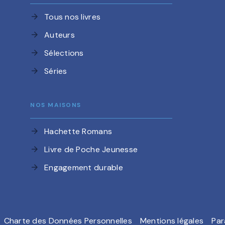
Tous nos livres
arrow_forward
Auteurs
arrow_forward
Sélections
arrow_forward
Séries
arrow_forward
NOS MAISONS
Hachette Romans
arrow_forward
Livre de Poche Jeunesse
arrow_forward
Engagement durable
arrow_forward
Charte des Données Personnelles
Mentions légales
Par