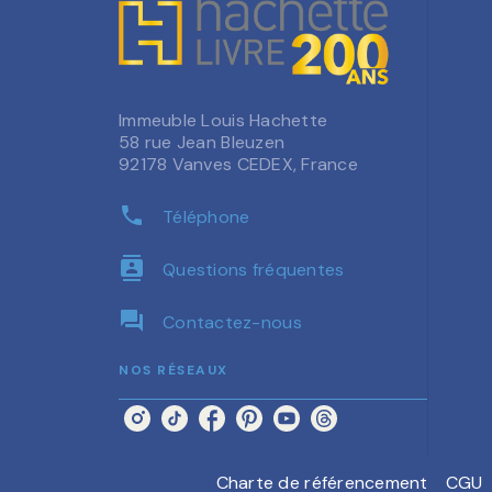
Immeuble Louis Hachette
58 rue Jean Bleuzen
92178 Vanves CEDEX, France
phone
Téléphone
contacts
Questions fréquentes
question_answer
Contactez-nous
NOS RÉSEAUX
Charte de référencement
CGU