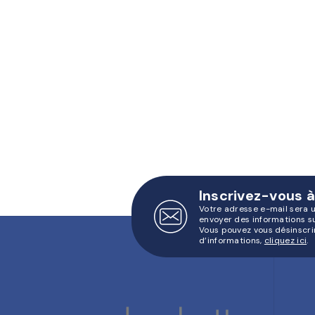
Inscrivez-vous à
Votre adresse e-mail sera 
envoyer des informations s
Vous pouvez vous désinscri
d’informations,
cliquez ici
.