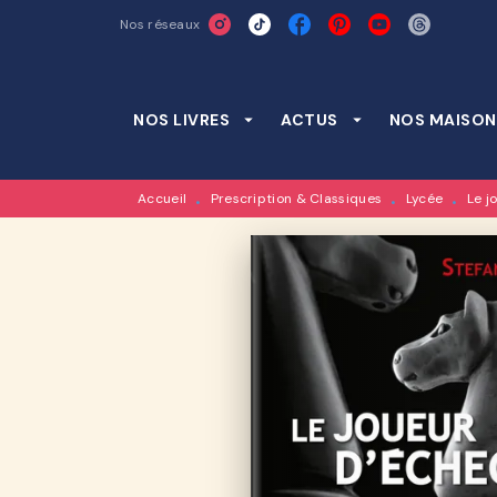
Nos réseaux
MENU
RECHERCHE
CONTENU
NOS LIVRES
arrow_drop_down
ACTUS
arrow_drop_down
NOS MAISON
Accueil
Prescription & Classiques
Lycée
Le j
•
•
•