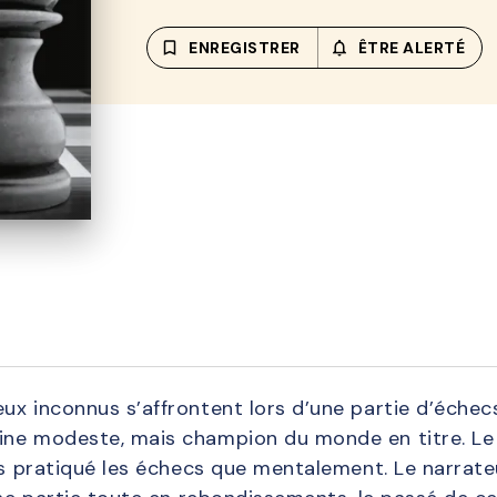
bookmark_border
ENREGISTRER
notifications_none_out
ÊTRE ALERTÉ
x inconnus s’affrontent lors d’une partie d’échecs
ine modeste, mais champion du monde en titre. Le
is pratiqué les échecs que mentalement. Le narrateur