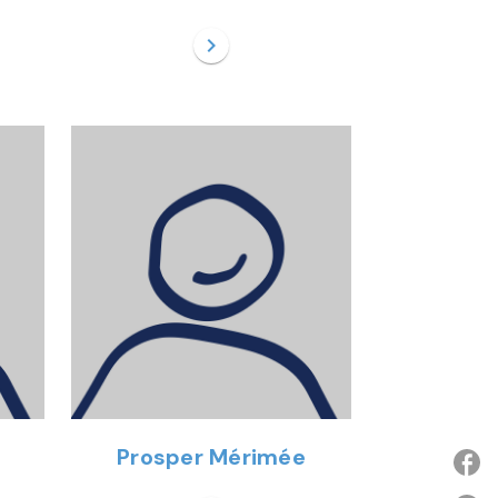
chevron_right
Prosper Mérimée