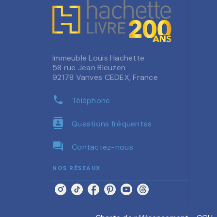
Immeuble Louis Hachette
58 rue Jean Bleuzen
92178 Vanves CEDEX, France
phone
Téléphone
contacts
Questions fréquentes
question_answer
Contactez-nous
NOS RÉSEAUX