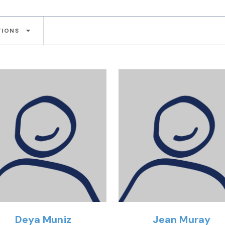
arrow_drop_down
TIONS
Deya Muniz
Jean Muray