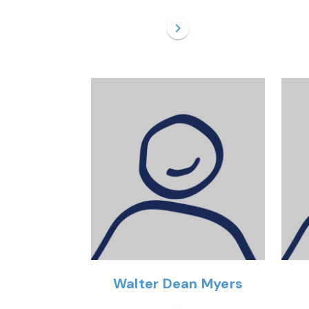
chevron_right
Walter Dean Myers