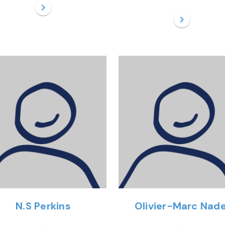
chevron_right
chevron_right
N.S Perkins
Olivier-Marc Nade