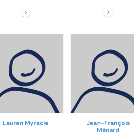
chevron_right
chevron_right
Lauren Myracle
Jean-François
Ménard