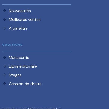
Nouveautés
arrow_forward
Meilleures ventes
arrow_forward
À paraître
arrow_forward
QUESTIONS
Manuscrits
arrow_forward
Ligne éditoriale
arrow_forward
Stages
arrow_forward
Cession de droits
arrow_forward