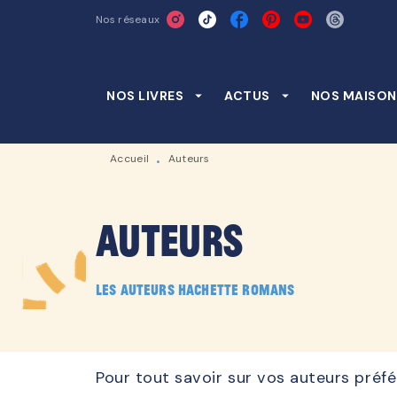
Nos réseaux
MENU
RECHERCHE
CONTENU
NOS LIVRES
arrow_drop_down
ACTUS
arrow_drop_down
NOS MAISON
Accueil
Auteurs
•
Auteurs
Les auteurs Hachette Romans
Pour tout savoir sur vos auteurs préfé