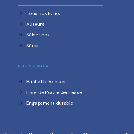
Tous nos livres
arrow_forward
Auteurs
arrow_forward
Sélections
arrow_forward
Séries
arrow_forward
NOS MAISONS
Hachette Romans
arrow_forward
Livre de Poche Jeunesse
arrow_forward
Engagement durable
arrow_forward