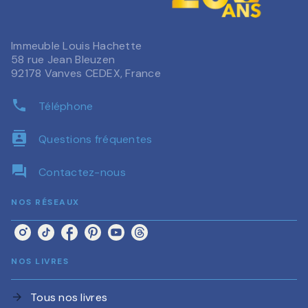
Immeuble Louis Hachette
58 rue Jean Bleuzen
92178 Vanves CEDEX, France
phone
Téléphone
contacts
Questions fréquentes
question_answer
Contactez-nous
NOS RÉSEAUX
NOS LIVRES
Tous nos livres
arrow_forward