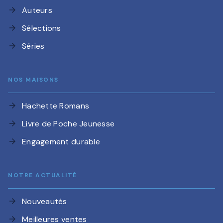
Auteurs
arrow_forward
Sélections
arrow_forward
Séries
arrow_forward
NOS MAISONS
Hachette Romans
arrow_forward
Livre de Poche Jeunesse
arrow_forward
Engagement durable
arrow_forward
NOTRE ACTUALITÉ
Nouveautés
arrow_forward
Meilleures ventes
arrow_forward