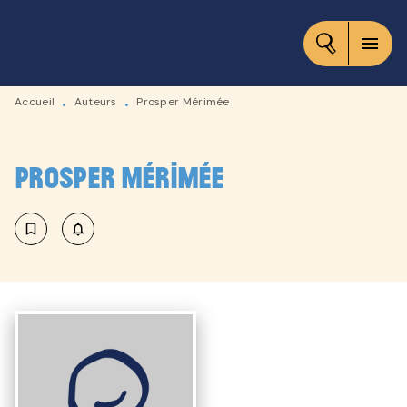
MENU
RECHERCHE
CONTENU
menu
PIED DE PAGE
Accueil
Auteurs
Prosper Mérimée
•
•
Prosper Mérimée
bookmark_border
notifications_none_outlined