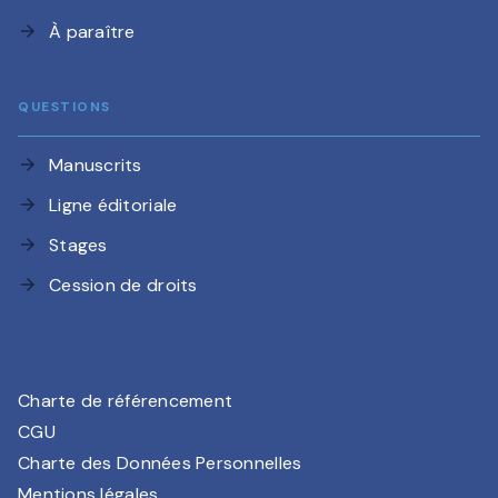
À paraître
arrow_forward
QUESTIONS
Manuscrits
arrow_forward
Ligne éditoriale
arrow_forward
Stages
arrow_forward
Cession de droits
arrow_forward
Charte de référencement
CGU
Charte des Données Personnelles
Mentions légales