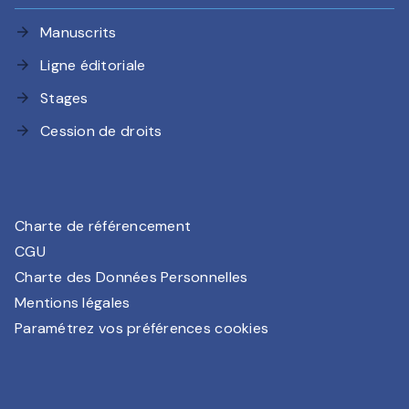
Manuscrits
arrow_forward
Ligne éditoriale
arrow_forward
Stages
arrow_forward
Cession de droits
arrow_forward
Charte de référencement
CGU
Charte des Données Personnelles
Mentions légales
Paramétrez vos préférences cookies