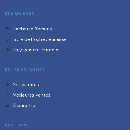
NOS MAISONS
Hachette Romans
arrow_forward
Livre de Poche Jeunesse
arrow_forward
Engagement durable
arrow_forward
NOTRE ACTUALITÉ
Nouveautés
arrow_forward
Meilleures ventes
arrow_forward
À paraître
arrow_forward
QUESTIONS