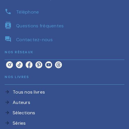
phone
Téléphone
contacts
Questions fréquentes
question_answer
Contactez-nous
NOS RÉSEAUX
NOS LIVRES
Tous nos livres
arrow_forward
Auteurs
arrow_forward
Sélections
arrow_forward
Séries
arrow_forward