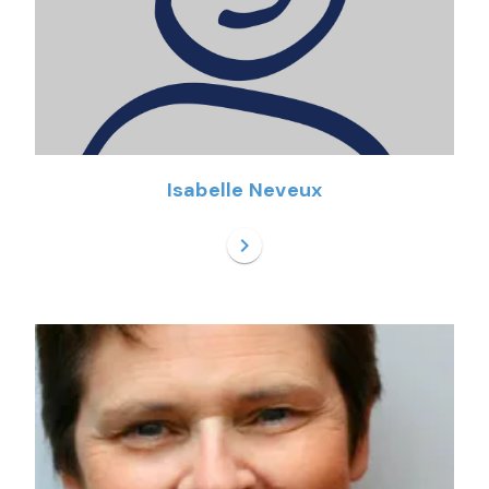
Isabelle Neveux
chevron_right