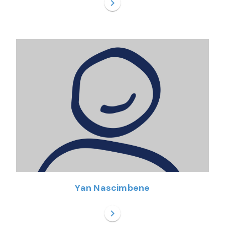
chevron_right
Yan Nascimbene
chevron_right