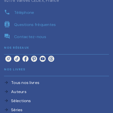
92178 Vanves CEDEX, France
phone
Téléphone
contacts
Questions fréquentes
question_answer
Contactez-nous
NOS RÉSEAUX
NOS LIVRES
Tous nos livres
arrow_forward
Auteurs
arrow_forward
Sélections
arrow_forward
Séries
arrow_forward