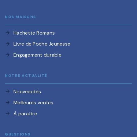
NOS MAISONS
Hachette Romans
arrow_forward
Livre de Poche Jeunesse
arrow_forward
Engagement durable
arrow_forward
NOTRE ACTUALITÉ
Nouveautés
arrow_forward
Meilleures ventes
arrow_forward
À paraître
arrow_forward
QUESTIONS