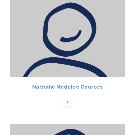
Nathalie Nedelec Courtes
chevron_right