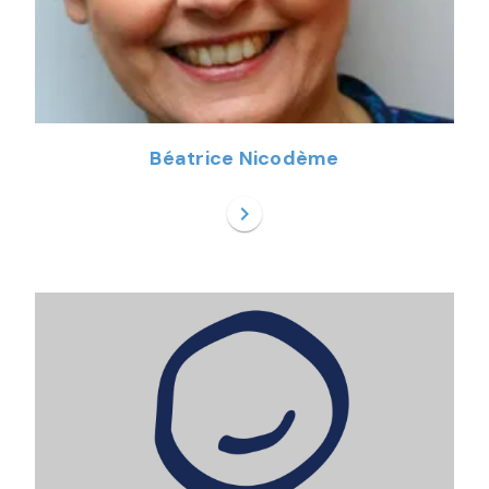
Béatrice Nicodème
chevron_right