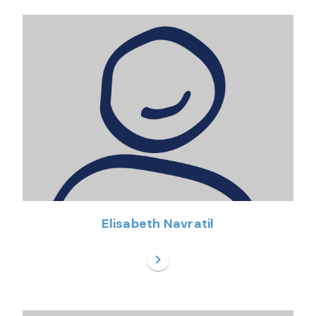
Elisabeth Navratil
chevron_right