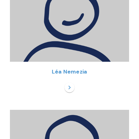
Léa Nemezia
chevron_right