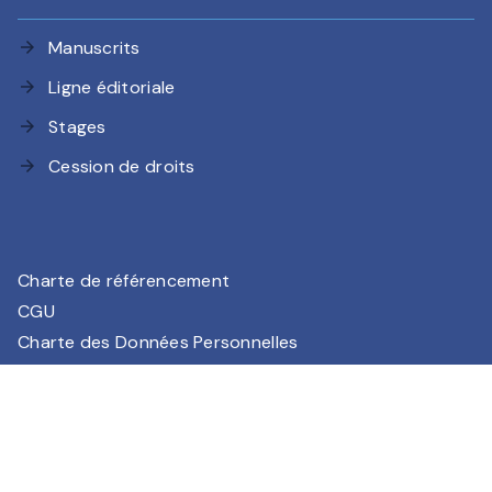
Manuscrits
arrow_forward
Ligne éditoriale
arrow_forward
Stages
arrow_forward
Cession de droits
arrow_forward
Charte de référencement
CGU
Charte des Données Personnelles
Mentions légales
Paramétrez vos préférences cookies