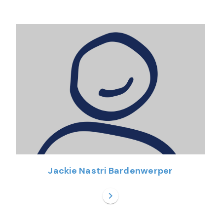
Jackie Nastri Bardenwerper
chevron_right