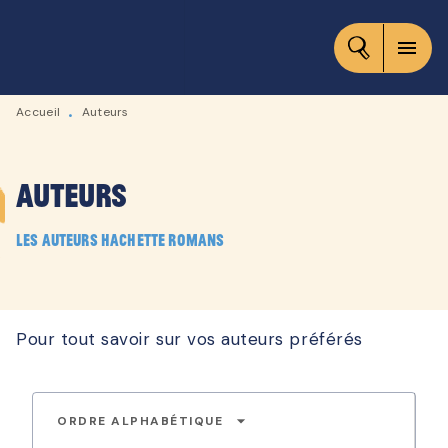
MENU
RECHERCHE
CONTENU
menu
PIED DE PAGE
Accueil
Auteurs
•
Auteurs
Les auteurs Hachette Romans
Pour tout savoir sur vos auteurs préférés
arrow_drop_down
ORDRE ALPHABÉTIQUE