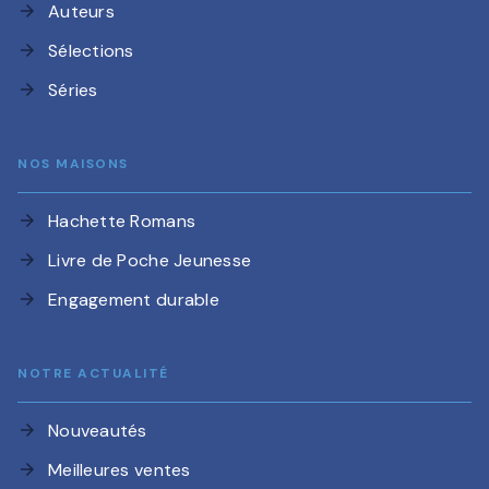
Auteurs
arrow_forward
Sélections
arrow_forward
Séries
arrow_forward
NOS MAISONS
Hachette Romans
arrow_forward
Livre de Poche Jeunesse
arrow_forward
Engagement durable
arrow_forward
NOTRE ACTUALITÉ
Nouveautés
arrow_forward
Meilleures ventes
arrow_forward