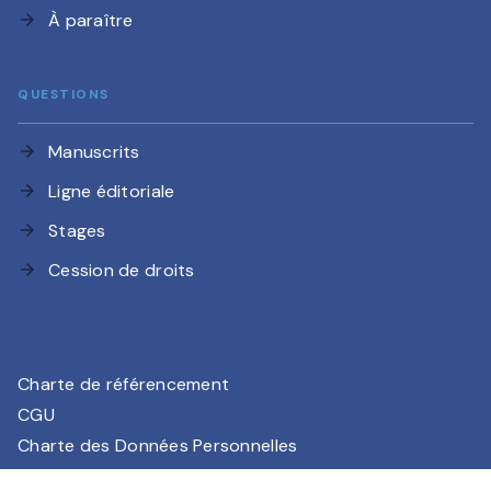
À paraître
arrow_forward
QUESTIONS
Manuscrits
arrow_forward
Ligne éditoriale
arrow_forward
Stages
arrow_forward
Cession de droits
arrow_forward
Charte de référencement
CGU
Charte des Données Personnelles
Mentions légales