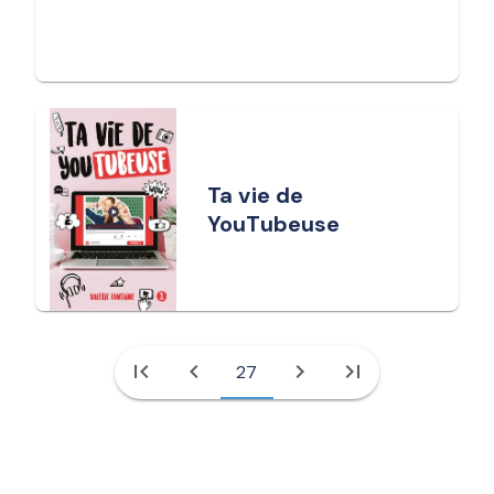
Ta vie de
YouTubeuse
first_page
chevron_left
chevron_right
last_page
27