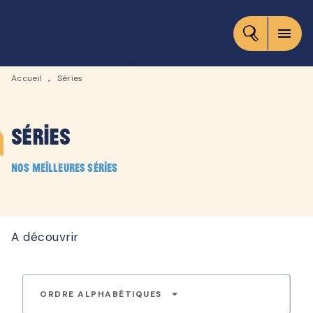
MENU
RECHERCHE
CONTENU
menu
PIED DE PAGE
Accueil
Séries
•
Séries
Nos meilleures séries
A découvrir
arrow_drop_down
ORDRE ALPHABÉTIQUES