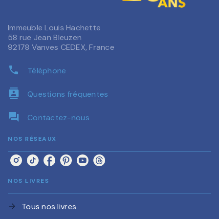
Immeuble Louis Hachette
58 rue Jean Bleuzen
92178 Vanves CEDEX, France
phone
Téléphone
contacts
Questions fréquentes
question_answer
Contactez-nous
NOS RÉSEAUX
NOS LIVRES
Tous nos livres
arrow_forward