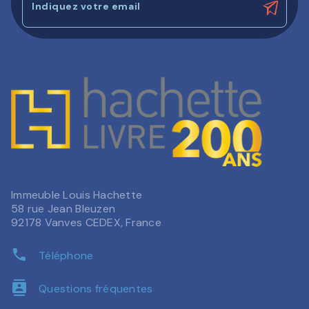
Indiquez votre email
Immeuble Louis Hachette
58 rue Jean Bleuzen
92178 Vanves CEDEX, France
phone
Téléphone
contacts
Questions fréquentes