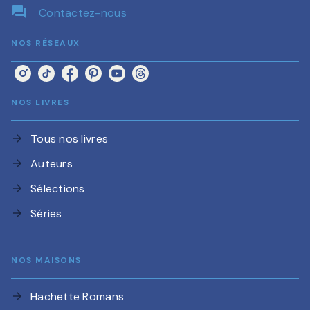
question_answer
Contactez-nous
NOS RÉSEAUX
NOS LIVRES
Tous nos livres
arrow_forward
Auteurs
arrow_forward
Sélections
arrow_forward
Séries
arrow_forward
NOS MAISONS
Hachette Romans
arrow_forward