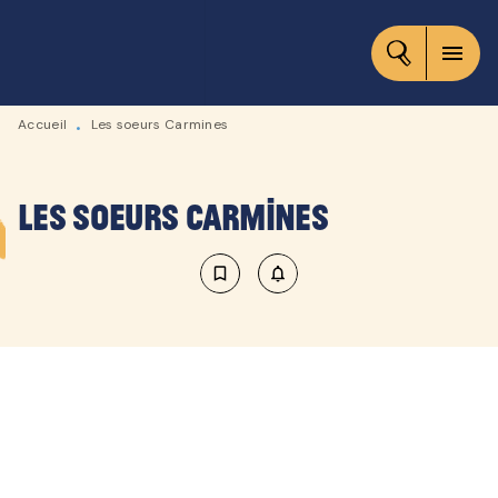
MENU
RECHERCHE
CONTENU
menu
PIED DE PAGE
Accueil
Les soeurs Carmines
•
Les soeurs Carmines
bookmark_border
notifications_none_outlined