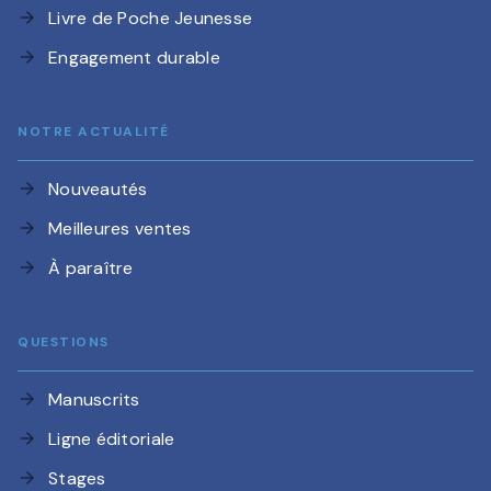
Livre de Poche Jeunesse
arrow_forward
Engagement durable
arrow_forward
NOTRE ACTUALITÉ
Nouveautés
arrow_forward
Meilleures ventes
arrow_forward
À paraître
arrow_forward
QUESTIONS
Manuscrits
arrow_forward
Ligne éditoriale
arrow_forward
Stages
arrow_forward