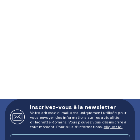
Inscrivez-vous à la newsletter
Votre adresse e-mail sera uniquement utilisée pour
vous envoyer des informations sur les actualités
d'Hachette Romans. Vous pouvez vous désinscrire à
tout moment. Pour plus d’informations,
cliquez ici
.