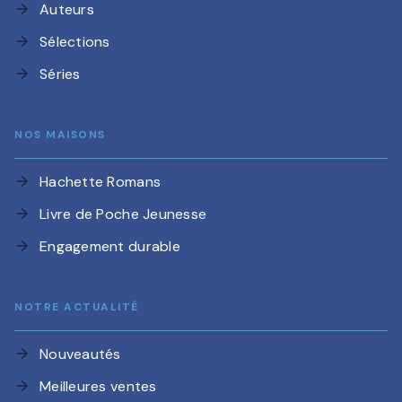
Auteurs
arrow_forward
Sélections
arrow_forward
Séries
arrow_forward
NOS MAISONS
Hachette Romans
arrow_forward
Livre de Poche Jeunesse
arrow_forward
Engagement durable
arrow_forward
NOTRE ACTUALITÉ
Nouveautés
arrow_forward
Meilleures ventes
arrow_forward