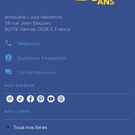
Immeuble Louis Hachette
58 rue Jean Bleuzen
92178 Vanves CEDEX, France
phone
Téléphone
contacts
Questions fréquentes
question_answer
Contactez-nous
NOS RÉSEAUX
NOS LIVRES
Tous nos livres
arrow_forward