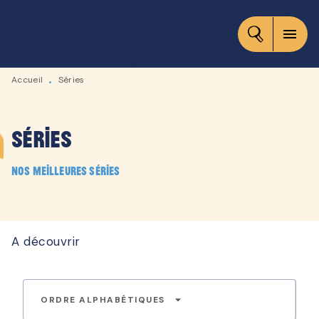
MENU
RECHERCHE
CONTENU
menu
PIED DE PAGE
Accueil
Séries
•
Séries
Nos meilleures séries
A découvrir
arrow_drop_down
ORDRE ALPHABÉTIQUES