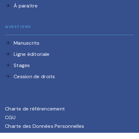
À paraître
arrow_forward
QUESTIONS
Manuscrits
arrow_forward
Ligne éditoriale
arrow_forward
Stages
arrow_forward
Cession de droits
arrow_forward
Charte de référencement
CGU
Charte des Données Personnelles
Mentions légales