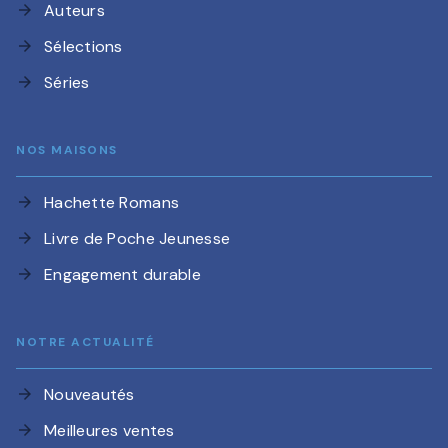
Auteurs
arrow_forward
Sélections
arrow_forward
Séries
arrow_forward
NOS MAISONS
Hachette Romans
arrow_forward
Livre de Poche Jeunesse
arrow_forward
Engagement durable
arrow_forward
NOTRE ACTUALITÉ
Nouveautés
arrow_forward
Meilleures ventes
arrow_forward