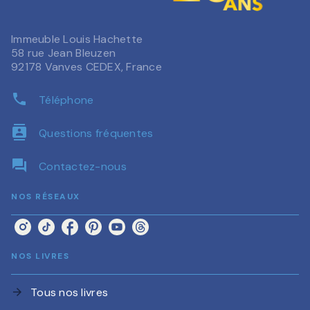
Immeuble Louis Hachette
58 rue Jean Bleuzen
92178 Vanves CEDEX, France
phone
Téléphone
contacts
Questions fréquentes
question_answer
Contactez-nous
NOS RÉSEAUX
NOS LIVRES
Tous nos livres
arrow_forward