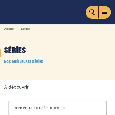
MENU
RECHERCHE
CONTENU
menu
PIED DE PAGE
Accueil
Séries
•
Séries
Nos meilleures séries
A découvrir
arrow_drop_down
ORDRE ALPHABÉTIQUES