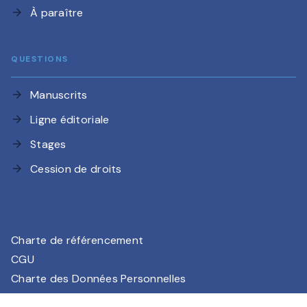
À paraître
arrow_forward
QUESTIONS
Manuscrits
arrow_forward
Ligne éditoriale
arrow_forward
Stages
arrow_forward
Cession de droits
arrow_forward
Charte de référencement
CGU
Charte des Données Personnelles
Mentions légales