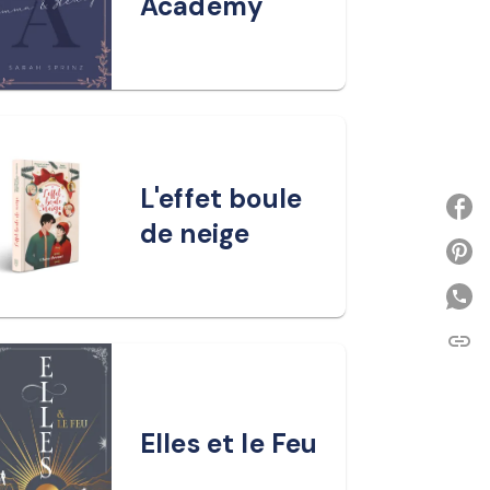
Academy
L'effet boule
de neige
P
link
C
Elles et le Feu