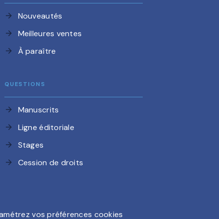
Nouveautés
arrow_forward
Meilleures ventes
arrow_forward
À paraître
arrow_forward
QUESTIONS
Manuscrits
arrow_forward
Ligne éditoriale
arrow_forward
Stages
arrow_forward
Cession de droits
arrow_forward
amétrez vos préférences cookies