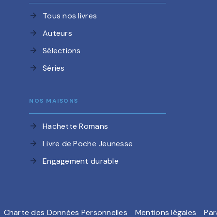
Tous nos livres
arrow_forward
Auteurs
arrow_forward
Sélections
arrow_forward
Séries
arrow_forward
NOS MAISONS
Hachette Romans
arrow_forward
Livre de Poche Jeunesse
arrow_forward
Engagement durable
arrow_forward
Charte des Données Personnelles
Mentions légales
Par