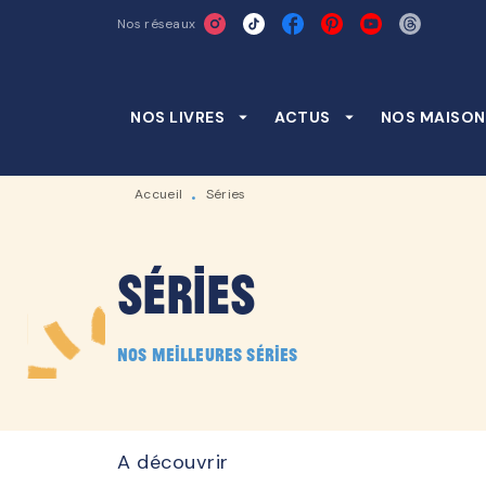
Nos réseaux
MENU
RECHERCHE
CONTENU
NOS LIVRES
arrow_drop_down
ACTUS
arrow_drop_down
NOS MAISON
Accueil
Séries
•
Séries
Nos meilleures séries
A découvrir