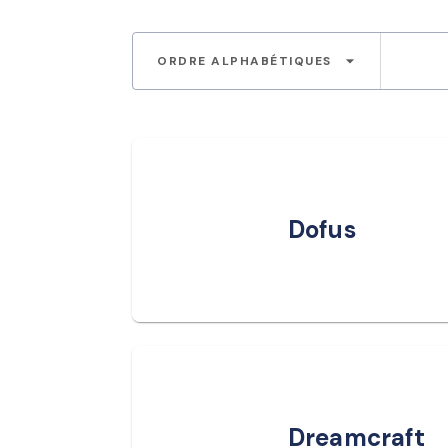
arrow_drop_down
ORDRE ALPHABÉTIQUES
Dofus
Dreamcraft