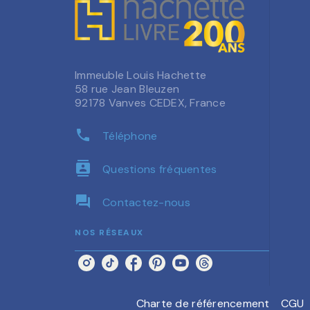
Immeuble Louis Hachette
58 rue Jean Bleuzen
92178 Vanves CEDEX, France
phone
Téléphone
contacts
Questions fréquentes
question_answer
Contactez-nous
NOS RÉSEAUX
Charte de référencement
CGU