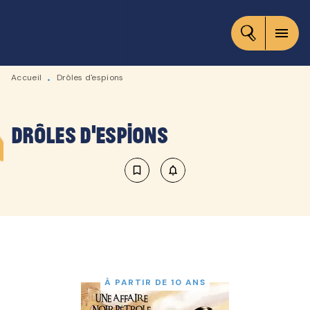
MENU
RECHERCHE
CONTENU
menu
PIED DE PAGE
Accueil
Drôles d'espions
•
Drôles d'espions
bookmark_border
notifications_none_outlined
À PARTIR DE 10 ANS