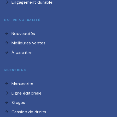
Engagement durable
arrow_forward
NOTRE ACTUALITÉ
Nouveautés
arrow_forward
Meilleures ventes
arrow_forward
À paraître
arrow_forward
QUESTIONS
Manuscrits
arrow_forward
Ligne éditoriale
arrow_forward
Stages
arrow_forward
Cession de droits
arrow_forward