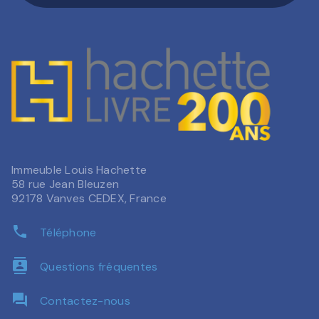
Immeuble Louis Hachette
58 rue Jean Bleuzen
92178 Vanves CEDEX, France
phone
Téléphone
contacts
Questions fréquentes
question_answer
Contactez-nous