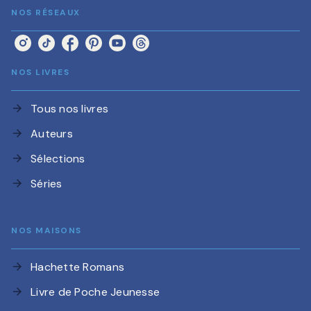
NOS RÉSEAUX
NOS LIVRES
Tous nos livres
arrow_forward
Auteurs
arrow_forward
Sélections
arrow_forward
Séries
arrow_forward
NOS MAISONS
Hachette Romans
arrow_forward
Livre de Poche Jeunesse
arrow_forward