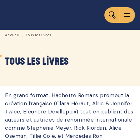
MENU
RECHERCHE
CONTENU
menu
PIED DE PAGE
Accueil
Tous les livres
•
Tous les livres
En grand format, Hachette Romans promeut la
création française (Clara Héraut, Alric & Jennifer
Twice, Éléonore Devillepoix) tout en publiant des
auteurs et autrices de renommée internationale
comme Stephenie Meyer, Rick Riordan, Alice
Oseman, Tillie Cole, et Mercedes Ron.