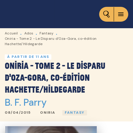
MENU
RECHERCHE
CONTENU
menu
PIED DE PAGE
Accueil
Ados
Fantasy
•
•
•
Oniria - Tome 2 - Le Disparu d'Oza-Gora, co-édition
Hachette/Hildegarde
À PARTIR DE 11 ANS
Oniria - Tome 2 - Le Disparu
d'Oza-Gora, co-édition
Hachette/Hildegarde
B. F. Parry
08/04/2015
ONIRIA
FANTASY