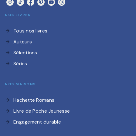
NOS LIVRES
Tous nos livres
arrow_forward
Auteurs
arrow_forward
Sélections
arrow_forward
Séries
arrow_forward
NOS MAISONS
Hachette Romans
arrow_forward
Livre de Poche Jeunesse
arrow_forward
Engagement durable
arrow_forward