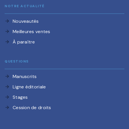
NOTRE ACTUALITÉ
Nouveautés
arrow_forward
Meilleures ventes
arrow_forward
À paraître
arrow_forward
QUESTIONS
Manuscrits
arrow_forward
Ligne éditoriale
arrow_forward
Stages
arrow_forward
Cession de droits
arrow_forward