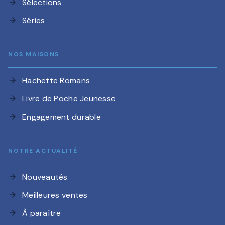
Sélections
arrow_forward
Séries
arrow_forward
NOS MAISONS
Hachette Romans
arrow_forward
Livre de Poche Jeunesse
arrow_forward
Engagement durable
arrow_forward
NOTRE ACTUALITÉ
Nouveautés
arrow_forward
Meilleures ventes
arrow_forward
À paraître
arrow_forward