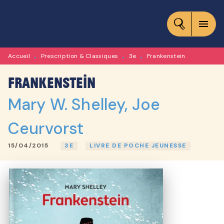
MENU
RECHERCHE
CONTENU
menu
PIED DE PAGE
Accueil
Prescription & Classiques
3e
Frankenstein
•
•
•
Frankenstein
Mary W. Shelley
,
Joe
Ceurvorst
15/04/2015
3E
LIVRE DE POCHE JEUNESSE