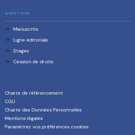
QUESTIONS
Manuscrits
arrow_forward
Ligne éditoriale
arrow_forward
Stages
arrow_forward
Cession de droits
arrow_forward
Charte de référencement
CGU
Charte des Données Personnelles
Mentions légales
Paramétrez vos préférences cookies