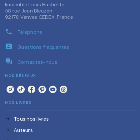
Immeuble Louis Hachette
58 rue Jean Bleuzen
92178 Vanves CEDEX, France
phone
Téléphone
contacts
Questions fréquentes
question_answer
Contactez-nous
NOS RÉSEAUX
NOS LIVRES
Tous nos livres
arrow_forward
Auteurs
arrow_forward