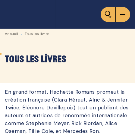
MENU
RECHERCHE
CONTENU
menu
PIED DE PAGE
Accueil
Tous les livres
•
Tous les livres
En grand format, Hachette Romans promeut la
création française (Clara Héraut, Alric & Jennifer
Twice, Éléonore Devillepoix) tout en publiant des
auteurs et autrices de renommée internationale
comme Stephenie Meyer, Rick Riordan, Alice
Oseman, Tillie Cole, et Mercedes Ron.