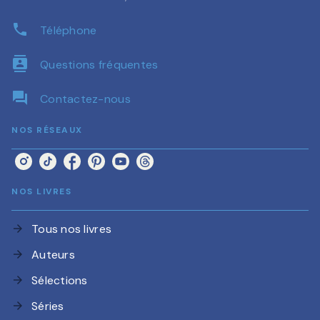
phone
Téléphone
contacts
Questions fréquentes
question_answer
Contactez-nous
NOS RÉSEAUX
NOS LIVRES
Tous nos livres
arrow_forward
Auteurs
arrow_forward
Sélections
arrow_forward
Séries
arrow_forward