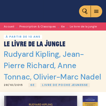
MENU
RECHERCHE
CONTENU
menu
PIED DE PAGE
Accueil
Prescription & Classiques
6e
Le livre de la jungle
•
•
•
À PARTIR DE 10 ANS
Le livre de la jungle
Rudyard Kipling
,
Jean-
Pierre Richard
,
Anne
Tonnac
,
Olivier-Marc Nadel
28/10/2015
6E
LIVRE DE POCHE JEUNESSE