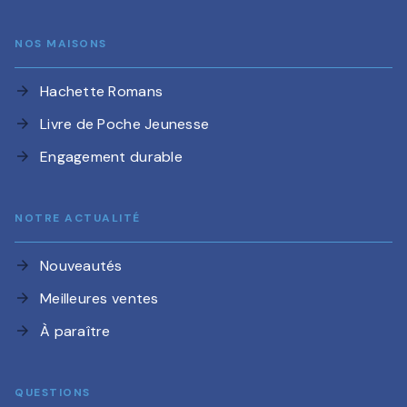
NOS MAISONS
Hachette Romans
arrow_forward
Livre de Poche Jeunesse
arrow_forward
Engagement durable
arrow_forward
NOTRE ACTUALITÉ
Nouveautés
arrow_forward
Meilleures ventes
arrow_forward
À paraître
arrow_forward
QUESTIONS