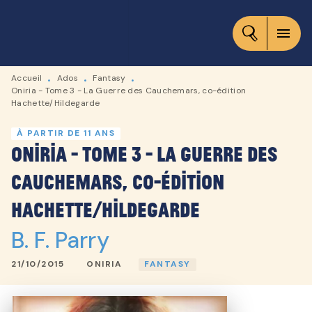
MENU
RECHERCHE
CONTENU
menu
PIED DE PAGE
Accueil
Ados
Fantasy
•
•
•
Oniria - Tome 3 - La Guerre des Cauchemars, co-édition
Hachette/Hildegarde
À PARTIR DE 11 ANS
Oniria - Tome 3 - La Guerre des
Cauchemars, co-édition
Hachette/Hildegarde
B. F. Parry
21/10/2015
ONIRIA
FANTASY