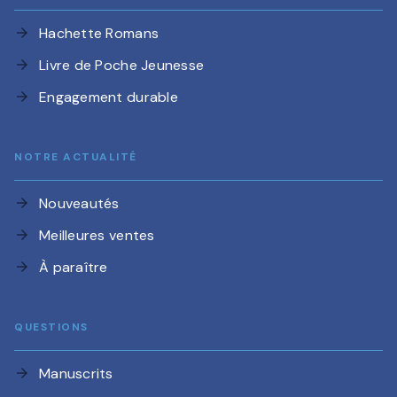
Hachette Romans
arrow_forward
Livre de Poche Jeunesse
arrow_forward
Engagement durable
arrow_forward
NOTRE ACTUALITÉ
Nouveautés
arrow_forward
Meilleures ventes
arrow_forward
À paraître
arrow_forward
QUESTIONS
Manuscrits
arrow_forward