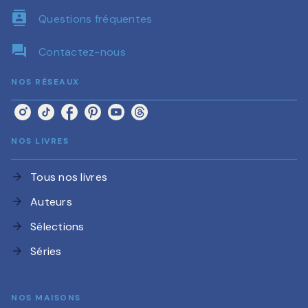
contacts
Questions fréquentes
question_answer
Contactez-nous
NOS RÉSEAUX
NOS LIVRES
Tous nos livres
arrow_forward
Auteurs
arrow_forward
Sélections
arrow_forward
Séries
arrow_forward
NOS MAISONS