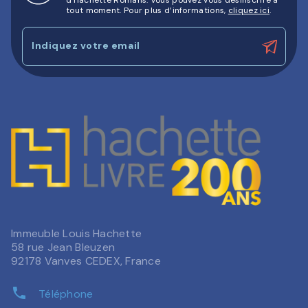
d'Hachette Romans. Vous pouvez vous désinscrire à
tout moment. Pour plus d’informations,
cliquez ici
.
Indiquez votre email
Immeuble Louis Hachette
58 rue Jean Bleuzen
92178 Vanves CEDEX, France
phone
Téléphone