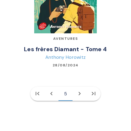
AVENTURES
Les frères Diamant - Tome 4
Anthony Horowitz
28/08/2024
first_page
chevron_left
chevron_right
last_page
5