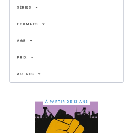
arrow_drop_down
SÉRIES
arrow_drop_down
FORMATS
arrow_drop_down
ÂGE
arrow_drop_down
PRIX
arrow_drop_down
AUTRES
À PARTIR DE 13 ANS