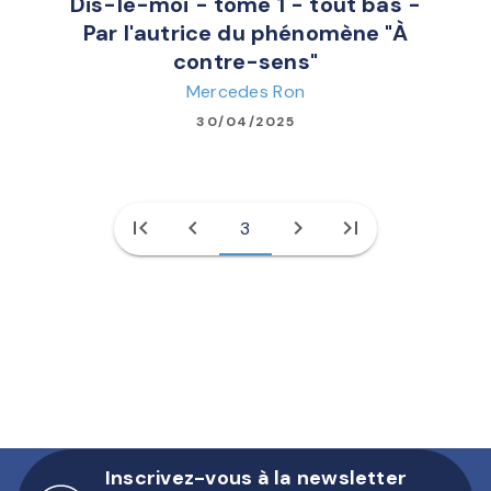
Dis-le-moi - tome 1 - tout bas -
Par l'autrice du phénomène "À
contre-sens"
Mercedes Ron
30/04/2025
first_page
chevron_left
chevron_right
last_page
3
Inscrivez-vous à la newsletter