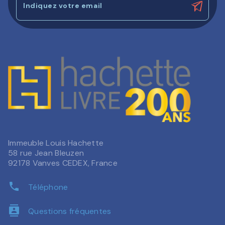
Indiquez votre email
Immeuble Louis Hachette
58 rue Jean Bleuzen
92178 Vanves CEDEX, France
phone
Téléphone
contacts
Questions fréquentes