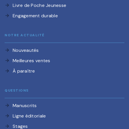
Livre de Poche Jeunesse
arrow_forward
Engagement durable
arrow_forward
NOTRE ACTUALITÉ
Nouveautés
arrow_forward
Meilleures ventes
arrow_forward
À paraître
arrow_forward
QUESTIONS
Manuscrits
arrow_forward
Ligne éditoriale
arrow_forward
Stages
arrow_forward