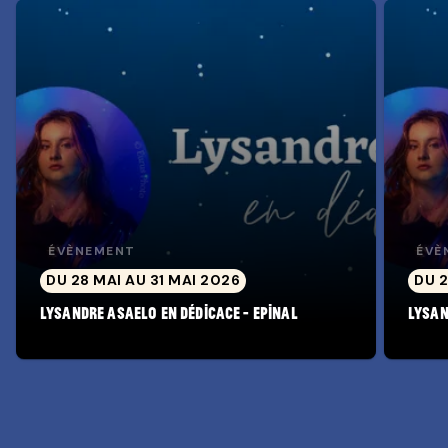
ÉVÈNEMENT
ÉVÈ
DU 28 MAI AU 31 MAI 2026
DU 2
Lysandre Asaelo en dédicace - Epinal
Lysan