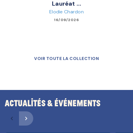
Lauréat …
Elodie Chardon
16/09/2026
VOIR TOUTE LA COLLECTION
Actualités & Événements
navigate_before
navigate_next