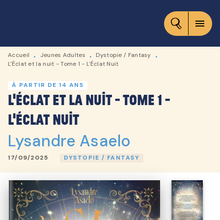
MENU
RECHERCHE
CONTENU
menu
PIED DE PAGE
Accueil
Jeunes Adultes
Dystopie / Fantasy
•
•
•
L'Éclat et la nuit - Tome 1 - L'Éclat Nuit
À PARTIR DE 14 ANS
L'Éclat et la nuit - Tome 1 -
L'Éclat Nuit
Lysandre Asaelo
17/09/2025
DYSTOPIE / FANTASY