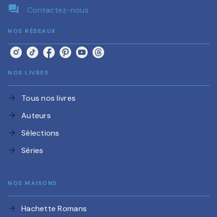
question_answer
Contactez-nous
NOS RÉSEAUX
NOS LIVRES
Tous nos livres
arrow_forward
Auteurs
arrow_forward
Sélections
arrow_forward
Séries
arrow_forward
NOS MAISONS
Hachette Romans
arrow_forward