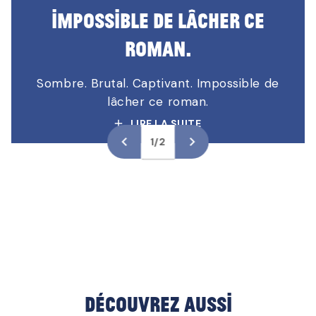
Impossible de lâcher ce
Impossible de lâcher ce
roman.
roman.
Sombre. Brutal. Captivant. Impossible de
Sombre. Brutal. Captivant. Impossible de
lâcher ce roman.
lâcher ce roman.
add
add
LIRE LA SUITE
LIRE LA SUITE
navigate_before
navigate_next
add
add
1/2
Découvrez aussi