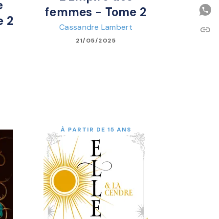
e
femmes - Tome 2
e 2
Cassandre Lambert
link
C
21/05/2025
À PARTIR DE 15 ANS