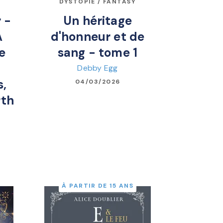
DYSTOPIE / FANTASY
 -
Un héritage
A
d'honneur et de
e
sang - tome 1
Debby Egg
s,
04/03/2026
rth
À PARTIR DE 15 ANS