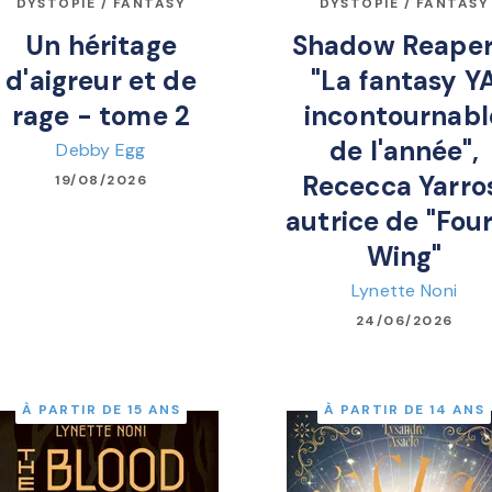
DYSTOPIE / FANTASY
DYSTOPIE / FANTASY
Un héritage
Shadow Reaper
d'aigreur et de
"La fantasy Y
rage - tome 2
incontournabl
de l'année",
Debby Egg
Rececca Yarro
19/08/2026
autrice de "Fou
Wing"
Lynette Noni
24/06/2026
À PARTIR DE 15 ANS
À PARTIR DE 14 ANS