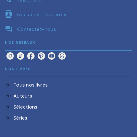
contacts
Questions fréquentes
question_answer
Contactez-nous
NOS RÉSEAUX
NOS LIVRES
Tous nos livres
arrow_forward
Auteurs
arrow_forward
Sélections
arrow_forward
Séries
arrow_forward