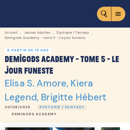
MENU
RECHERCHE
CONTENU
menu
PIED DE PAGE
Accueil
Jeunes Adultes
Dystopie / Fantasy
•
•
•
Demigods Academy - tome 5 - Le jour funeste
À PARTIR DE 15 ANS
Demigods Academy - tome 5 - Le
jour funeste
Elisa S. Amore
,
Kiera
Legend
,
Brigitte Hébert
20/08/2025
DYSTOPIE / FANTASY
DEMIGODS ACADEMY