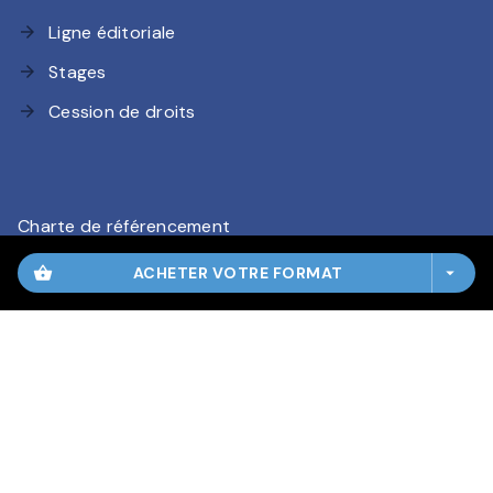
Ligne éditoriale
arrow_forward
Stages
arrow_forward
Cession de droits
arrow_forward
Charte de référencement
CGU
shopping_basket
ACHETER VOTRE FORMAT
arrow_drop_down
Charte des Données Personnelles
Mentions légales
Paramétrez vos préférences cookies
HACHETTE ROMANS© 2026