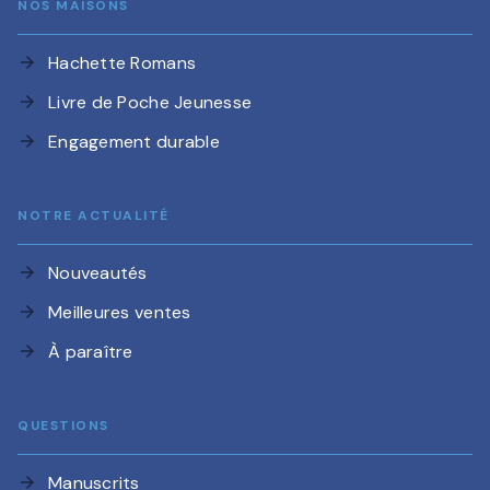
NOS MAISONS
Hachette Romans
arrow_forward
Livre de Poche Jeunesse
arrow_forward
Engagement durable
arrow_forward
NOTRE ACTUALITÉ
Nouveautés
arrow_forward
Meilleures ventes
arrow_forward
À paraître
arrow_forward
QUESTIONS
Manuscrits
arrow_forward