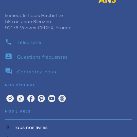
Immeuble Louis Hachette
58 rue Jean Bleuzen
92178 Vanves CEDEX, France
phone
Téléphone
contacts
Questions fréquentes
question_answer
Contactez-nous
NOS RÉSEAUX
NOS LIVRES
Tous nos livres
arrow_forward