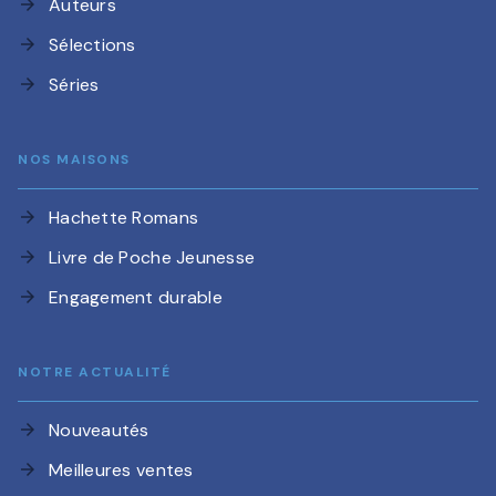
Auteurs
arrow_forward
Sélections
arrow_forward
Séries
arrow_forward
NOS MAISONS
Hachette Romans
arrow_forward
Livre de Poche Jeunesse
arrow_forward
Engagement durable
arrow_forward
NOTRE ACTUALITÉ
Nouveautés
arrow_forward
Meilleures ventes
arrow_forward