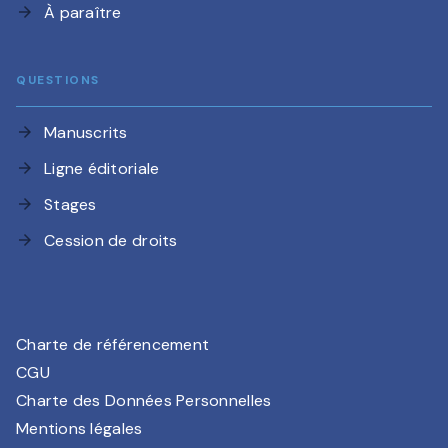
À paraître
arrow_forward
QUESTIONS
Manuscrits
arrow_forward
Ligne éditoriale
arrow_forward
Stages
arrow_forward
Cession de droits
arrow_forward
Charte de référencement
CGU
Charte des Données Personnelles
Mentions légales