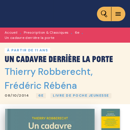
MENU
RECHERCHE
CONTENU
menu
PIED DE PAGE
Accueil
Prescription & Classiques
6e
•
•
•
Un cadavre derrière la porte
À PARTIR DE 11 ANS
Un cadavre derrière la porte
Thierry Robberecht
,
Frédéric Rébéna
08/10/2014
6E
LIVRE DE POCHE JEUNESSE