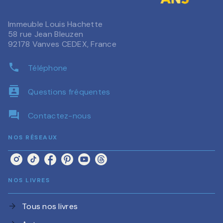
Immeuble Louis Hachette
58 rue Jean Bleuzen
92178 Vanves CEDEX, France
phone
Téléphone
contacts
Questions fréquentes
question_answer
Contactez-nous
NOS RÉSEAUX
NOS LIVRES
Tous nos livres
arrow_forward