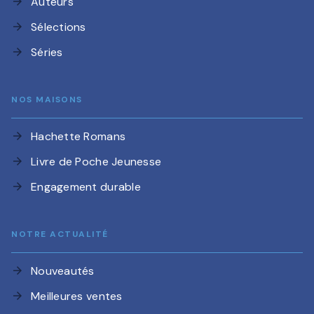
Auteurs
arrow_forward
Sélections
arrow_forward
Séries
arrow_forward
NOS MAISONS
Hachette Romans
arrow_forward
Livre de Poche Jeunesse
arrow_forward
Engagement durable
arrow_forward
NOTRE ACTUALITÉ
Nouveautés
arrow_forward
Meilleures ventes
arrow_forward