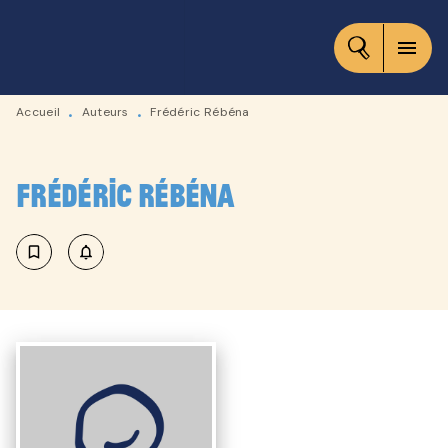
MENU
RECHERCHE
CONTENU
menu
PIED DE PAGE
Accueil
Auteurs
Frédéric Rébéna
•
•
Frédéric Rébéna
bookmark_border
notifications_none_outlined