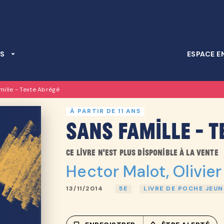
PIED DE PAGE
S
arrow_drop_down
ESPACE E
mille - Texte Abrégé
À PARTIR DE 11 ANS
Sans famille - T
Ce livre n'est plus disponible à la vente
Hector Malot
,
Olivier
13/11/2014
5E
LIVRE DE POCHE JEUN