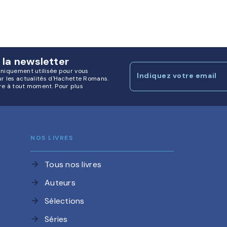
 la newsletter
uniquement utilisée pour vous
Indiquez votre email
ur les actualités d'Hachette Romans.
re à tout moment. Pour plus
NOS LIVRES
Tous nos livres
arrow_forward
Auteurs
arrow_forward
Sélections
arrow_forward
Séries
arrow_forward