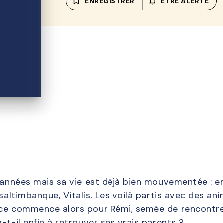
bookmark_border
ENREGISTRER
notifications_none_out
ÊTRE ALERTÉ
d'années mais sa vie est déjà bien mouvementée : en
 saltimbanque, Vitalis. Les voilà partis avec des a
nce commence alors pour Rémi, semée de rencontres
-t-il enfin à retrouver ses vrais parents ?