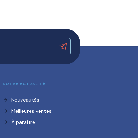
NOTRE ACTUALITÉ
Nouveautés
arrow_forward
Meilleures ventes
arrow_forward
À paraître
arrow_forward