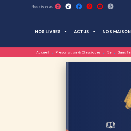
Nos réseaux
MENU
RECHERCHE
CONTENU
NOS LIVRES
arrow_drop_down
ACTUS
arrow_drop_down
NOS MAISON
Accueil
Prescription & Classiques
5e
Sans fa
•
•
•