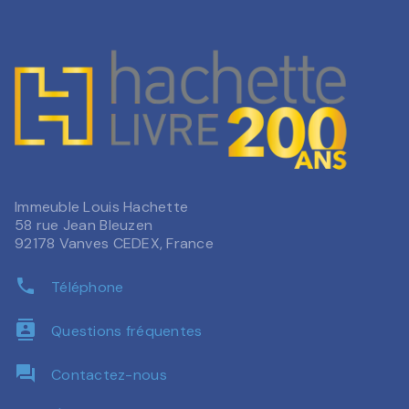
Immeuble Louis Hachette
58 rue Jean Bleuzen
92178 Vanves CEDEX, France
phone
Téléphone
contacts
Questions fréquentes
question_answer
Contactez-nous