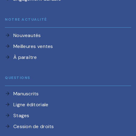
NOTRE ACTUALITÉ
Nouveautés
arrow_forward
Meilleures ventes
arrow_forward
À paraître
arrow_forward
QUESTIONS
Manuscrits
arrow_forward
Ligne éditoriale
arrow_forward
Stages
arrow_forward
Cession de droits
arrow_forward