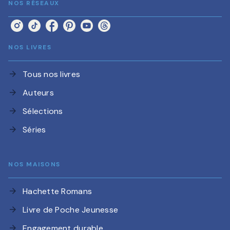
NOS RÉSEAUX
NOS LIVRES
Tous nos livres
arrow_forward
Auteurs
arrow_forward
Sélections
arrow_forward
Séries
arrow_forward
NOS MAISONS
Hachette Romans
arrow_forward
Livre de Poche Jeunesse
arrow_forward
Engagement durable
arrow_forward