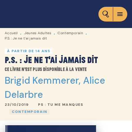
MENU
RECHERCHE
CONTENU
menu
PIED DE PAGE
Accueil
Jeunes Adultes
Contemporain
•
•
•
P.S. : Je ne t'ai jamais dit
À PARTIR DE 14 ANS
P.S. : Je ne t'ai jamais dit
Ce livre n'est plus disponible à la vente
Brigid Kemmerer
,
Alice
Delarbre
23/10/2019
PS : TU ME MANQUES
CONTEMPORAIN