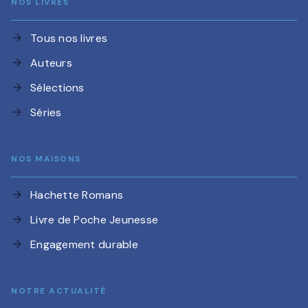
NOS LIVRES
Tous nos livres
arrow_forward
Auteurs
arrow_forward
Sélections
arrow_forward
Séries
arrow_forward
NOS MAISONS
Hachette Romans
arrow_forward
Livre de Poche Jeunesse
arrow_forward
Engagement durable
arrow_forward
NOTRE ACTUALITÉ