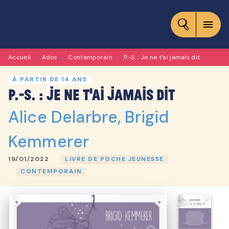
MENU
RECHERCHE
CONTENU
menu
PIED DE PAGE
Accueil
Ados
Contemporain
P.-S. : Je ne t'ai jamais dit
•
•
•
À PARTIR DE 14 ANS
P.-S. : Je ne t'ai jamais dit
Alice Delarbre
,
Brigid
Kemmerer
19/01/2022
LIVRE DE POCHE JEUNESSE
CONTEMPORAIN