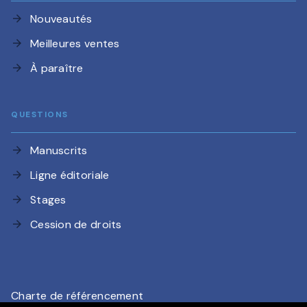
Nouveautés
arrow_forward
Meilleures ventes
arrow_forward
À paraître
arrow_forward
QUESTIONS
Manuscrits
arrow_forward
Ligne éditoriale
arrow_forward
Stages
arrow_forward
Cession de droits
arrow_forward
Charte de référencement