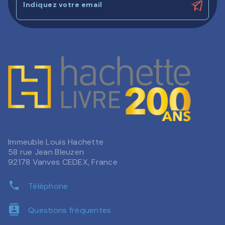
Indiquez votre email
Immeuble Louis Hachette
58 rue Jean Bleuzen
92178 Vanves CEDEX, France
phone
Téléphone
contacts
Questions fréquentes