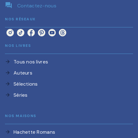
question_answer
Contactez-nous
NOS RÉSEAUX
NOS LIVRES
Tous nos livres
arrow_forward
Auteurs
arrow_forward
Sélections
arrow_forward
Séries
arrow_forward
NOS MAISONS
Hachette Romans
arrow_forward