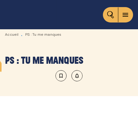
MENU
RECHERCHE
CONTENU
menu
PIED DE PAGE
Accueil
PS : Tu me manques
•
PS : Tu me manques
bookmark_border
notifications_none_outlined