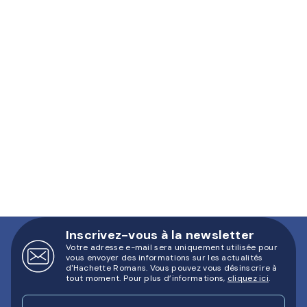
Inscrivez-vous à la newsletter
Votre adresse e-mail sera uniquement utilisée pour
vous envoyer des informations sur les actualités
d'Hachette Romans. Vous pouvez vous désinscrire à
tout moment. Pour plus d’informations,
cliquez ici
.