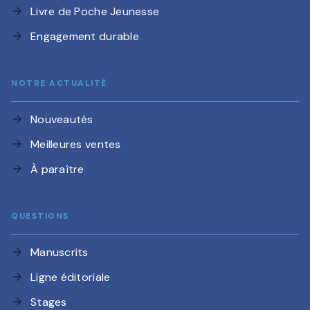
Livre de Poche Jeunesse
arrow_forward
Engagement durable
arrow_forward
NOTRE ACTUALITÉ
Nouveautés
arrow_forward
Meilleures ventes
arrow_forward
À paraître
arrow_forward
QUESTIONS
Manuscrits
arrow_forward
Ligne éditoriale
arrow_forward
Stages
arrow_forward